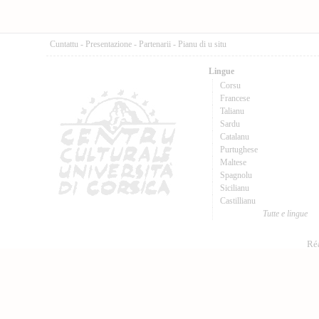
Cuntattu
-
Presentazione
-
Partenarii
-
Pianu di u situ
Lingue
Corsu
Francese
Talianu
Sardu
Catalanu
Purtughese
Maltese
Spagnolu
Sicilianu
Castillianu
Tutte e lingue
Réa