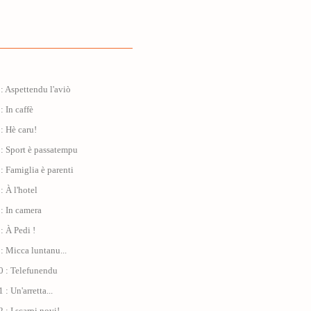
: Aspettendu l'aviò
: In caffè
: Hè caru!
: Sport è passatempu
: Famiglia è parenti
: À l'hotel
: In camera
: À Pedi !
: Micca luntanu...
0 : Telefunendu
: Un'arretta...
 : I scarpi novi!