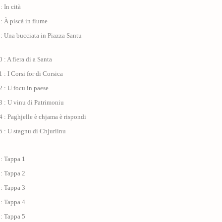
: In cità
: À piscà in fiume
: Una bucciata in Piazza Santu
 : A fiera di a Santa
 : I Corsi for di Corsica
 : U focu in paese
 : U vinu di Patrimoniu
 : Paghjelle è chjama è rispondi
 : U stagnu di Chjurlinu
 : Tappa 1
 : Tappa 2
 : Tappa 3
 : Tappa 4
 : Tappa 5