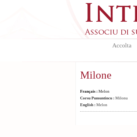
Aller au contenu principal
Accolta
Milone
Français :
Melon
Corsu Pumuntincu :
Milonu
English :
Melon