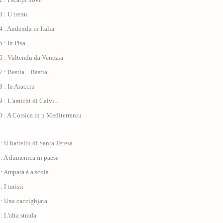
 : U trenu
 : Andendu in Italia
 : In Pisa
6 : Vultendu da Venezia
: Bastia... Bastia...
 : In Aiacciu
 : L'amichi di Calvi...
 : A Corsica in u Mediterraniu
: U battellu di Santa Teresa
 : A dumenica in paese
: Amparà à a scola
 I turisti
: Una caccighjata
: L'alta strada