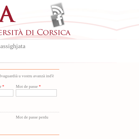
assighjata
salvaguardià u vostru avanzà ind'è
ur
*
Mot de passe
*
Mot de passe perdu