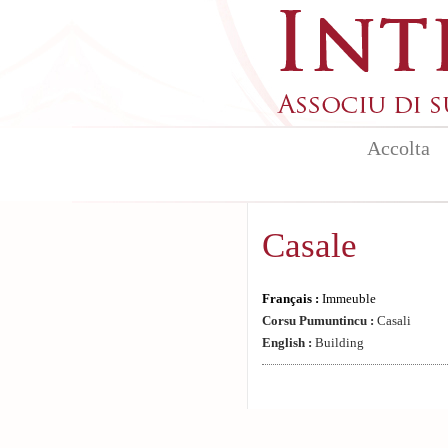
Aller au contenu principal
Accolta
Casale
Français :
Immeuble
Corsu Pumuntincu :
Casali
English :
Building