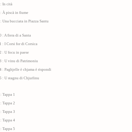
: In cità
: À piscà in fiume
: Una bucciata in Piazza Santu
 : A fiera di a Santa
 : I Corsi for di Corsica
 : U focu in paese
 : U vinu di Patrimoniu
 : Paghjelle è chjama è rispondi
 : U stagnu di Chjurlinu
 : Tappa 1
 : Tappa 2
 : Tappa 3
 : Tappa 4
 : Tappa 5