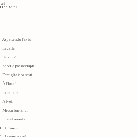
tel
 the hotel
: Aspettendu l'aviò
: In caffè
: Hè caru!
: Sport è passatempu
: Famiglia è parenti
: À l'hotel
: In camera
: À Pedi !
: Micca luntanu...
0 : Telefunendu
: Un'arretta...
 : I scarpi novi!