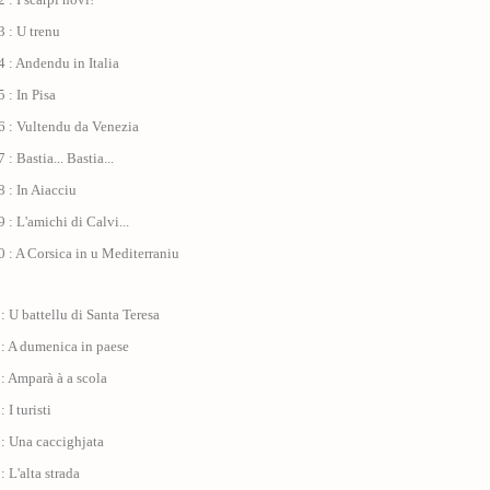
 : U trenu
 : Andendu in Italia
 : In Pisa
6 : Vultendu da Venezia
: Bastia... Bastia...
 : In Aiacciu
 : L'amichi di Calvi...
 : A Corsica in u Mediterraniu
: U battellu di Santa Teresa
 : A dumenica in paese
: Amparà à a scola
 I turisti
: Una caccighjata
: L'alta strada