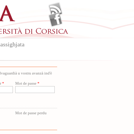
assighjata
salvaguardià u vostru avanzà ind'è
ur
*
Mot de passe
*
Mot de passe perdu