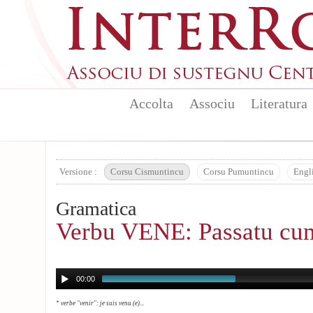
Aller au contenu principal
Accolta
Associu
Literatura
Versione :
Corsu Cismuntincu
Corsu Pumuntincu
Engl
Gramatica
Verbu VENE: Passatu cu
00:00
* verbe "venir": je suis venu (e)...