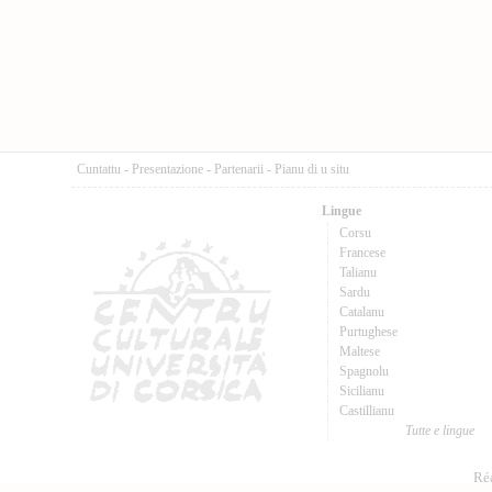
Cuntattu
-
Presentazione
-
Partenarii
-
Pianu di u situ
Lingue
Corsu
Francese
Talianu
Sardu
Catalanu
Purtughese
Maltese
Spagnolu
Sicilianu
Castillianu
Tutte e lingue
Réa