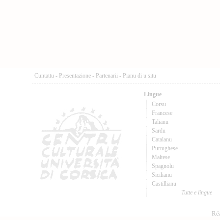
Cuntattu
-
Presentazione
-
Partenarii
-
Pianu di u situ
Lingue
Corsu
Francese
Talianu
Sardu
Catalanu
Purtughese
Maltese
Spagnolu
Sicilianu
Castillianu
Tutte e lingue
Réa