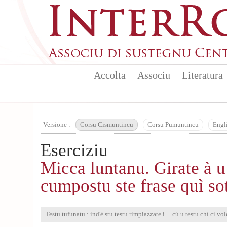
Aller au contenu principal
Accolta
Associu
Literatura
Versione :
Corsu Cismuntincu
Corsu Pumuntincu
Engl
Eserciziu
Micca luntanu. Girate à u
cumpostu ste frase quì so
Testu tufunatu : ind'è stu testu rimpiazzate i ... cù u testu chì ci vol