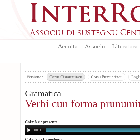
Aller au contenu principal
Accolta
Associu
Literatura
Versione :
Corsu Cismuntincu
Corsu Pumuntincu
Engl
Gramatica
Verbi cun forma prunumi
Calmà si: presente
00:00
Calmà si: Imperfettu