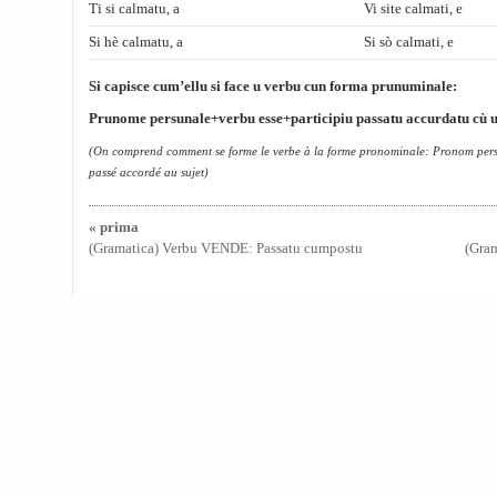
Ti si calmatu, a
Vi site calmati, e
Si hè calmatu, a
Si sò calmati, e
Si capisce cum’ellu si face u verbu cun forma prunuminale:
Prunome persunale+verbu esse+participiu passatu accurdatu cù u
(On comprend comment se forme le verbe à la forme pronominale:
Pronom perso
passé accordé au sujet)
« prima
(Gramatica) Verbu VENDE: Passatu cumpostu
(Gram