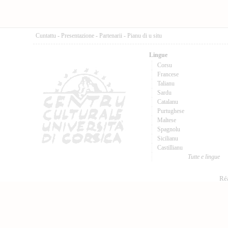
Cuntattu
-
Presentazione
-
Partenarii
-
Pianu di u situ
Lingue
Corsu
Francese
Talianu
Sardu
Catalanu
Purtughese
Maltese
Spagnolu
Sicilianu
Castillianu
Tutte e lingue
Réa