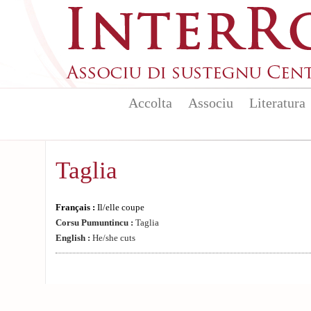
Aller au contenu principal
Accolta
Associu
Literatura
Taglia
Français :
Il/elle coupe
Corsu Pumuntincu :
Taglia
English :
He/she cuts