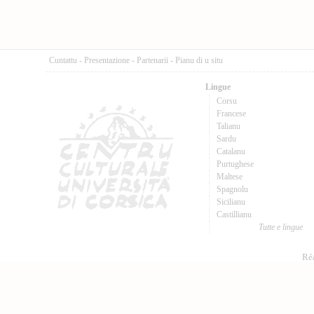
Cuntattu
-
Presentazione
-
Partenarii
-
Pianu di u situ
Lingue
Corsu
Francese
Talianu
Sardu
Catalanu
Purtughese
Maltese
Spagnolu
Sicilianu
Castillianu
Tutte e lingue
Réa