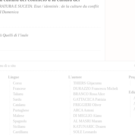
ATURA E SUCETA: Etat / identités : de la culture du conflit
 Dumenica
di
Quelli di l’isule
nu di u situ
Lingue
L'autore
Pru
Corsu
THIERS Ghjacumu
Francese
DURAZZO Francescu Micheli
Ediz
Talianu
BRANCO Rosa Alice
Sardu
GATTACECA Patrizia
A
Catalanu
FRIGGIERI Oliver
Purtughese
ARCA Antoni
Maltese
DI MEGLIO Alanu
Spagnolu
AL MASRI Maram
Sicilianu
KATUNARIC Drazen
Castillianu
SOLE Leonardo