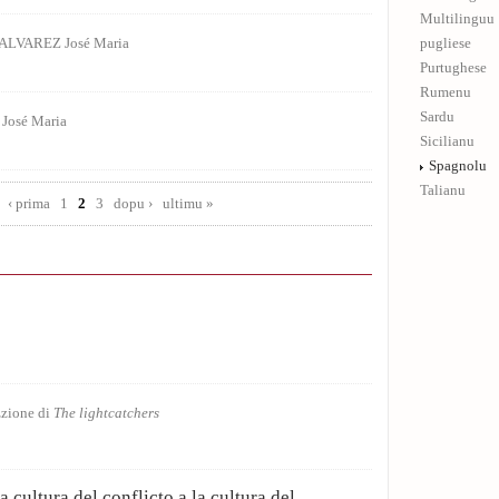
Multilinguu
ALVAREZ José Maria
pugliese
Purtughese
Rumenu
Sardu
José Maria
Sicilianu
Spagnolu
Talianu
‹ prima
1
2
3
dopu ›
ultimu »
zione di
The lightcatchers
a cultura del conflicto a la cultura del