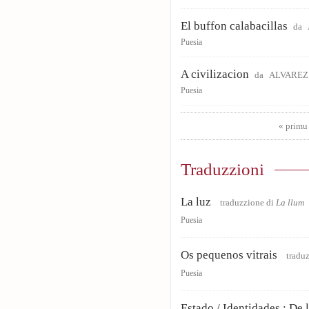
El buffon calabacillas
da
Puesia
A civilizacion
da
ALVAREZ 
Puesia
Pages
« primu
Traduzzioni
La luz
traduzzione di
La llum
Puesia
Os pequenos vitrais
traduz
Puesia
Estado / Identidades : De l