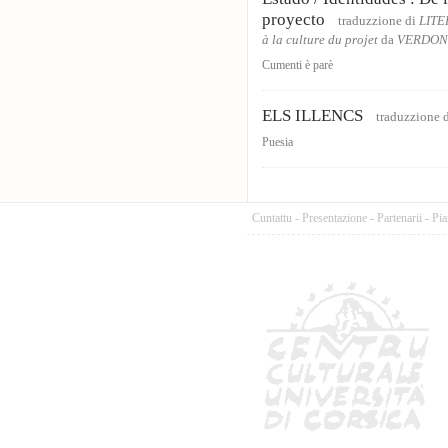
proyecto
traduzzione di
LITER
à la culture du projet
da
VERDONI
Cumenti è parè
ELS ILLENCS
traduzzione 
Puesia
Cuntattu
-
Presentazione
-
Partenarii
-
Pia