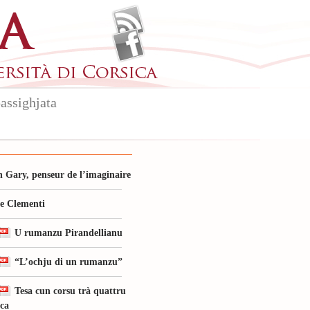
assighjata
 Gary, penseur de l’imaginaire
le Clementi
U rumanzu Pirandellianu
“L’ochju di un rumanzu”
Tesa cun corsu trà quattru
ica