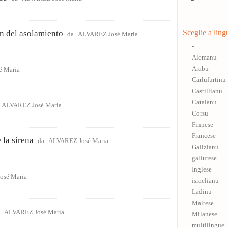
Sceglie a ling
n del asolamiento
da
ALVAREZ José Maria
-
Alemanu
Arabu
 Maria
Carlufurtinu
Castillianu
Catalanu
ALVAREZ José Maria
Corsu
Finnese
Francese
 la sirena
da
ALVAREZ José Maria
Galizianu
gallurese
Inglese
osé Maria
israelianu
Ladinu
Maltese
a
ALVAREZ José Maria
Milanese
multilingue