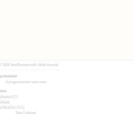
© 2026 InterRomania tutti i diritti riservati
gramazione
A prugramazione sana sana
ioni
Albiana-CCU
lbiana
ALBIANA / CCU
Tutte l'edizioni