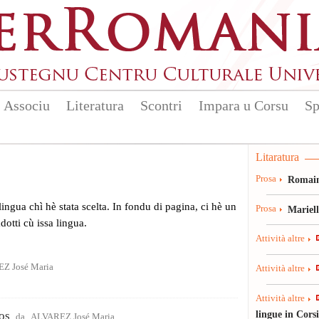
Associu
Literatura
Scontri
Impara u Corsu
Sp
Litaratura
Prosa
Romain
 lingua chì hè stata scelta. In fondu di pagina, ci hè un
Prosa
Mariel
radotti cù issa lingua.
Attività altre
Z José Maria
Attività altre
Attività altre
lingue in Cors
os
da
ALVAREZ José Maria