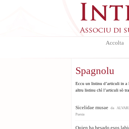
Aller au contenu principal
Accolta
Spagnolu
Eccu un listinu d’articuli in a
altru listinu chì l’articuli sò t
Sicelidae musae
da
ALVARE
Puesia
Quien ha besado esos labi