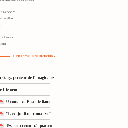
e la opera
abacillas
n
 Adriano
blem
Tutti l'articuli di literatura
 Gary, penseur de l’imaginaire
le Clementi
U rumanzu Pirandellianu
“L’ochju di un rumanzu”
Tesa cun corsu trà quattru