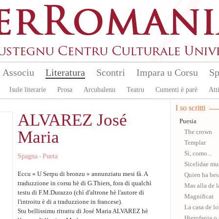
Associu
Literatura
Scontri
Impara u Corsu
Sp
Isule literarie
Prosa
Arcubalenu
Teatru
Cumenti è parè
Atti
I so scritti
ALVAREZ José
Puesia
Maria
The crown
Templar
Si, como...
Spagna
Pueta
-
Sicelidae mu
Eccu « U Serpu di bronzu » annunziatu mesi fà. A
Quien ha bes
traduzzione in corsu hè di G.Thiers, fora di qualchì
Mas alla de 
testu di F.M.Durazzo (chì d'altrone hè l'autore di
Magnificat
l'introitu è di a traduzzione in francese).
La casa de l
Stu bellissimu ritrattu di José Maria ALVAREZ hè
Hierofania o 