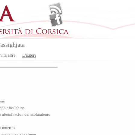
assighjata
vità altre
L'autori
sae
ado esos labios
la abominacion del asolamiento
os muertos
ceremonia de la sirena