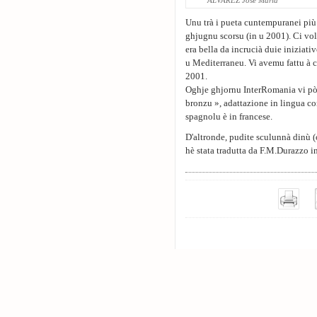
ALVAREZ José Maria
Unu trà i pueta cuntempuranei più c
ghjugnu scorsu (in u 2001). Ci vo
era bella da incrucià duie iniziati
u Mediterraneu. Vi avemu fattu à
2001.
Oghje ghjornu InterRomania vi pò o
bronzu », adattazione in lingua cor
spagnolu è in francese.
D'altronde, pudite sculunnà dinù (o
hè stata tradutta da F.M.Durazzo in