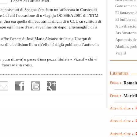
l’opera di l’artista Marì.
Gato romano
unnisciuti di Spagna s'era fattu un’ affaccata in Corsica di
El fantasma d
le à dì chì l’occasione di u viaghju ODISSEA 2001 di l’IITM
El buffon cal
ve. Una era quella di i Scontri misinchi di u CCU cù scrittori di
A civilizacio
 capu ogni mese d’issu avvenimentu dapoi ghjennaghju di u
Ars Amatoria
ffre l’opera di José Maria Alvarez titulata « U serpu di
Apoteosis de
sa di u bellisimu libru ch’ellu hà digià publicatu l’autore in
Aladin's pro
Vizard
 puru ritruvà) u passu d'una pezza titulata « Vizard » chì vi
 francese è in corsu.
Litaratura
Prosa
Romain
Prosa
Mariel
Attività altre
Attività altre
Attività altre