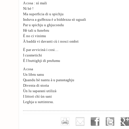
A cosa : nì mali
Nì bè !
Ma superficia di u spichju
Induva a guffezza è a biddezza sò uguali
Par u spichju u ghjucondu
Hè tali u funebru
È no ci vinimu
À baddà vi davanti cù i nosci ombri
È par avvicinà i cosi…
I cusmetichi
È I buttighji di prufumu
A cosa
Un libru sanu
Quandu hè nantu à u parastaghju
Diventa di storia
Ùn lu saparani utilizà
I littori chì ùn sani
Leghja u suttintesu.