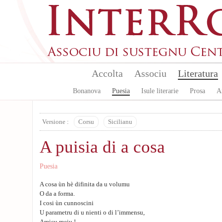
Aller au contenu principal
Accolta
Associu
Literatura
Bonanova
Puesia
Isule literarie
Prosa
A
Versione :
Corsu
Sicilianu
A puisia di a cosa
Puesia
A cosa ùn hè difinita da u volumu
O da a forma.
I cosi ùn cunnoscini
U parametru di u nienti o di l’immensu,