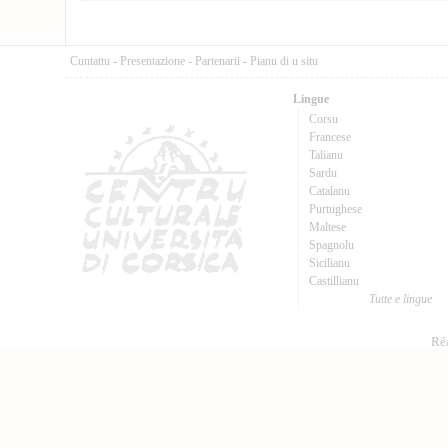
Cuntattu
-
Presentazione
-
Partenarii
-
Pianu di u situ
Lingue
Corsu
Francese
Talianu
Sardu
Catalanu
Purtughese
Maltese
Spagnolu
Sicilianu
Castillianu
Tutte e lingue
Réa