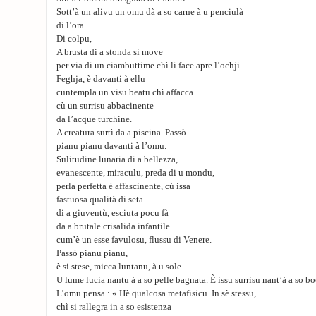
Sott’à un alivu un omu dà a so carne à u penciulà
di l’ora.
Di colpu,
A brusta di a stonda si move
per via di un ciambuttime chì li face apre l’ochji.
Feghja, è davanti à ellu
cuntempla un visu beatu chì affacca
cù un surrisu abbacinente
da l’acque turchine.
A creatura surtì da a piscina. Passò
pianu pianu davanti à l’omu.
Sulitudine lunaria di a bellezza,
evanescente, miraculu, preda di u mondu,
perla perfetta è affascinente, cù issa
fastuosa qualità di seta
di a giuventù, esciuta pocu fà
da a brutale crisalida infantile
cum’è un esse favulosu, flussu di Venere.
Passò pianu pianu,
è si stese, micca luntanu, à u sole.
U lume lucia nantu à a so pelle bagnata. È issu surrisu nant’à a so boc
L’omu pensa : « Hè qualcosa metafisicu. In sè stessu,
chì si rallegra in a so esistenza