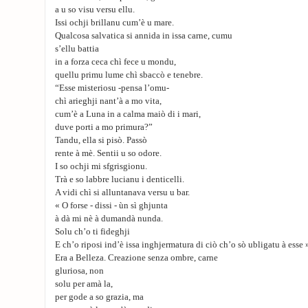
a u so visu versu ellu.
Issi ochji brillanu cum’è u mare.
Qualcosa salvatica si annida in issa carne, cumu
s’ellu battia
in a forza ceca chì fece u mondu,
quellu primu lume chì sbaccò e tenebre.
“Esse misteriosu -pensa l’omu-
chì arieghji nant’à a mo vita,
cum’è a Luna in a calma maiò di i mari,
duve porti a mo primura?”
Tandu, ella si pisò. Passò
rente à mè. Sentii u so odore.
I so ochji mi sfgrisgionu.
Trà e so labbre lucianu i denticelli.
A vidi chì si alluntanava versu u bar.
« O forse - dissi - ùn sì ghjunta
à dà mi nè à dumandà nunda.
Solu ch’o ti fideghji
E ch’o riposi ind’è issa inghjermatura di ciò ch’o sò ubligatu à esse 
Era a Belleza. Creazione senza ombre, carne
gluriosa, non
solu per amà la,
per gode a so grazia, ma