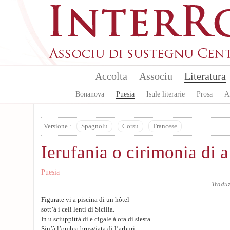
Aller au contenu principal
Accolta
Associu
Literatura
Bonanova
Puesia
Isule literarie
Prosa
A
Versione :
Spagnolu
Corsu
Francese
Ierufania o cirimonia di a
Puesia
Tradu
Figurate vi a piscina di un hôtel
sott’à i celi lenti di Sicilia.
In u sciuppittà di e cigale à ora di siesta
Sin’à l’ombra brusgiata di l’arburi.