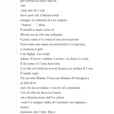
per venerà la cum’è una di
isse
cime alte di a vita
duve pare chì a Natura rendi
umagiu à u misteru di a so origine.
“Amore. . . ”, dissi.
È stendii e mani versu tè.
Ma ùn tuccai chè aria infiarata.
È puru cumu s’è a forza d’issa invucazione
Fussi stata una manu accarizzendu li u tupezzu,
a creatura si girò
è mi fighjò. I so ochji
ridinu. Si liccò e labbre. Lucinu i so denti à u sole.
È fù cumu s’è l’aria fussi tela
è in ella a to belleza avessi lacatu a so sudata di l’oru.
È tandu capii.
Ùn era solu Brama. O era una Brama chì brusgiava
al dilá di tè
issò chì mi accendia e viscere ed a memoria.
Ciò ch’ellu mi dava iss’essere
era a dissuluzione ind’è u stintu
-cum’è u sangue caldu di l’animale caccighjatu-,
listess
tensione chè l’Arte. Duve