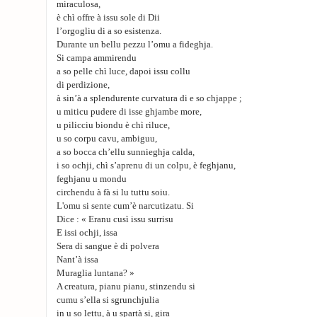
miraculosa,
è chì offre à issu sole di Dii
l’orgogliu di a so esistenza.
Durante un bellu pezzu l’omu a fideghja.
Si campa ammirendu
a so pelle chì luce, dapoi issu collu
di perdizione,
à sin’à a splendurente curvatura di e so chjappe ;
u miticu pudere di isse ghjambe more,
u pilicciu biondu è chì riluce,
u so corpu cavu, ambiguu,
a so bocca ch’ellu sunnieghja calda,
i so ochji, chì s’aprenu di un colpu, è feghjanu,
feghjanu u mondu
circhendu à fà si lu tuttu soiu.
L'omu si sente cum’è narcutizatu. Si
Dice : « Eranu cusì issu surrisu
E issi ochji, issa
Sera di sangue è di polvera
Nant’à issa
Muraglia luntana? »
A creatura, pianu pianu, stinzendu si
cumu s’ella si sgrunchjulia
in u so lettu, à u spartà si, gira