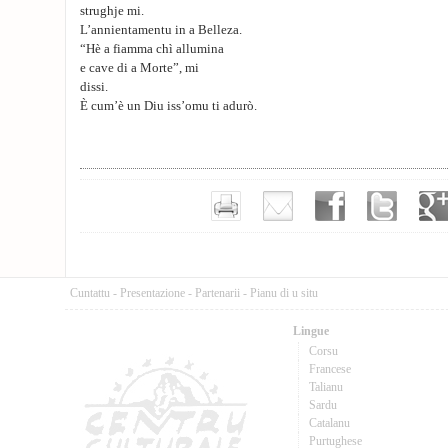
strughje mi.
L’annientamentu in a Belleza.
“Hè a fiamma chì allumina
e cave di a Morte”, mi
dissi.
È cum’è un Diu iss’omu ti adurò.
Cuntattu
-
Presentazione
-
Partenarii
-
Pianu di u situ
Lingue
Corsu
Francese
Talianu
Sardu
Catalanu
Purtughese