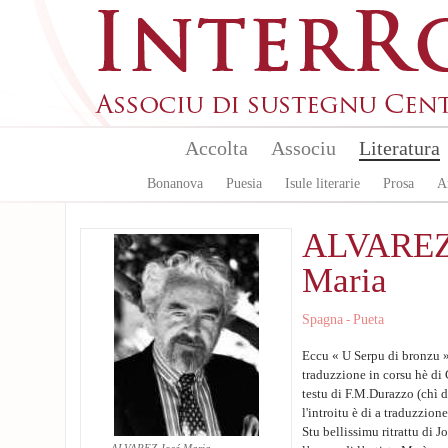
Aller au contenu principal
Accolta
Associu
Literatura
Bonanova
Puesia
Isule literarie
Prosa
A
ALVAREZ
Maria
Spagna
Pueta
-
Eccu « U Serpu di bronzu »
traduzzione in corsu hè di 
testu di F.M.Durazzo (chì d'
l'introitu è di a traduzzione
Stu bellissimu ritrattu di