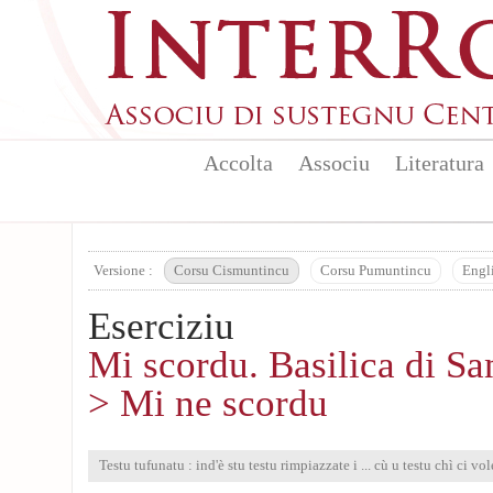
Aller au contenu principal
Accolta
Associu
Literatura
Versione :
Corsu Cismuntincu
Corsu Pumuntincu
Engl
Eserciziu
Mi scordu. Basilica di S
> Mi ne scordu
Testu tufunatu : ind'è stu testu rimpiazzate i ... cù u testu chì ci vol