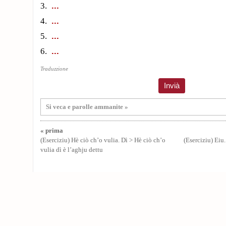
3.
4.
5.
6.
Traduzzione
Si veca e parolle ammanite »
« prima
(Eserciziu) Hè ciò ch’o vulia. Dì > Hè ciò ch’o
(Eserciziu) Eiu.
vulia dì è l’aghju dettu