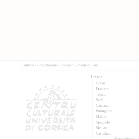
Cuntattu
-
Presentazione
-
Partenarii
-
Pianu di u situ
Lingue
Corsu
Francese
Talianu
Sardu
Catalanu
Purtughese
Maltese
Spagnolu
Sicilianu
Castillianu
Tutte e lingue