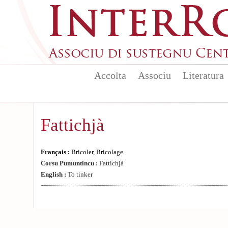
Aller au contenu principal
Accolta
Associu
Literatura
Fattichjà
Français :
Bricoler, Bricolage
Corsu Pumuntincu :
Fattichjà
English :
To tinker