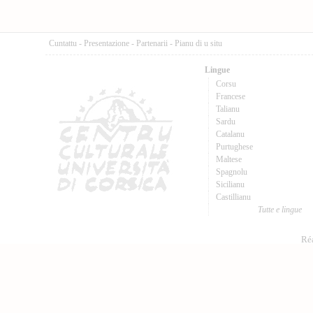
Cuntattu
-
Presentazione
-
Partenarii
-
Pianu di u situ
Lingue
Corsu
Francese
Talianu
Sardu
Catalanu
Purtughese
Maltese
Spagnolu
Sicilianu
Castillianu
Tutte e lingue
Réa