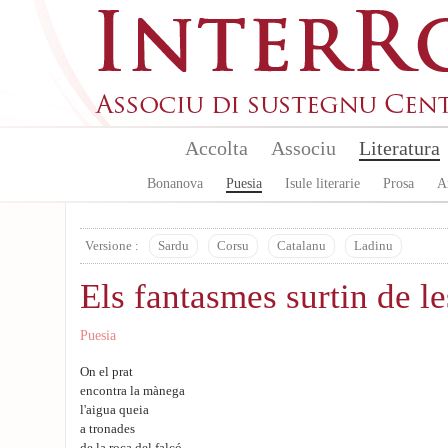
Skip to main content
Accolta
Associu
Literatura
Bonanova
Puesia
Isule literarie
Prosa
A
Versione :
Sardu
Corsu
Catalanu
Ladinu
Els fantasmes surtin de l
Puesia
On el prat
encontra la mànega
l'aigua queia
a tronades