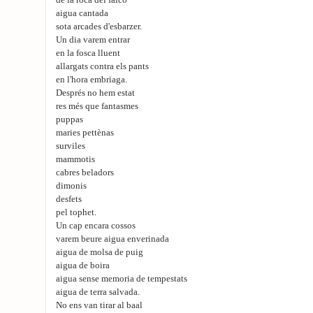
de la roca del falcó
aigua cantada
sota arcades d'esbarzer.
Un dia varem entrar
en la fosca lluent
allargats contra els pants
en l'hora embriaga.
Després no hem estat
res més que fantasmes
puppas
maries pettènas
surviles
mammotis
cabres beladors
dimonis
desfets
pel tophet.
Un cap encara cossos
varem beure aigua enverinada
aigua de molsa de puig
aigua de boira
aigua sense memoria de tempestats
aigua de terra salvada.
No ens van tirar al baal