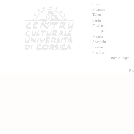
Corsu
Francese
Talianu
Sardu
Catalanu
Purtughese
Maltese
Spagnolu
Sicilianu
Castillianu
Tutte e lingue
Réa