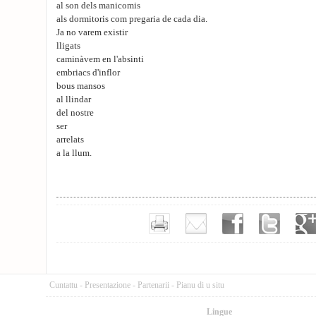
al son dels manicomis
als dormitoris com pregaria de cada dia.
Ja no varem existir
lligats
caminàvem en l'absinti
embriacs d'inflor
bous mansos
al llindar
del nostre
ser
arrelats
a la llum.
Cuntattu
-
Presentazione
-
Partenarii
-
Pianu di u situ
Lingue