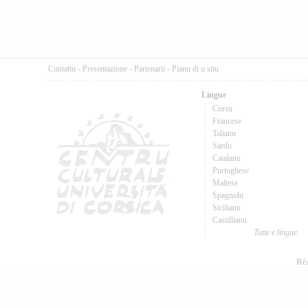
Cuntattu
-
Presentazione
-
Partenarii
-
Pianu di u situ
Lingue
Corsu
Francese
Talianu
Sardu
Catalanu
Purtughese
Maltese
Spagnolu
Sicilianu
Castillianu
Tutte e lingue
Réa