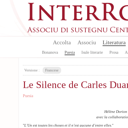
Skip to main content
Accolta
Associu
Literatura
Bonanova
Puesia
Isule literarie
Prosa
A
Versione :
Francese
Le Silence de Carles Duar
Puesia
Hélène Dorion 
avec la collaboratio
"
L’Un est toutes les choses et il n’est aucune d’entre elles.
"