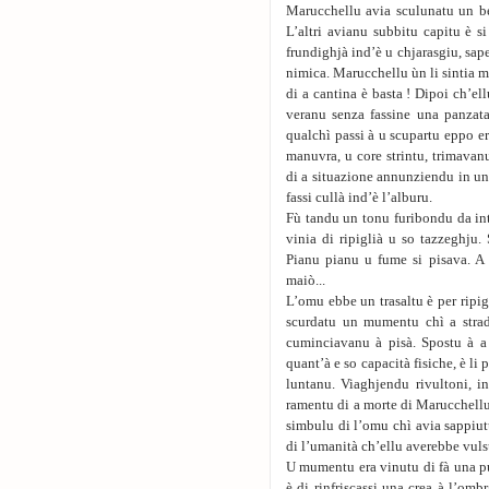
Marucchellu avia sculunatu un bel
L’altri avianu subbitu capitu è s
frundighjà ind’è u chjarasgiu, sape
nimica. Marucchellu ùn li sintia m
di a cantina è basta ! Dipoi ch’el
veranu senza fassine una panzata.
qualchì passi à u scupartu eppo er
manuvra, u core strintu, trimavan
di a situazione annunziendu in u
fassi cullà ind’è l’alburu.
Fù tandu un tonu furibondu da intru
vinia di ripiglià u so tazzeghju.
Pianu pianu u fume si pisava. A 
maiò...
L’omu ebbe un trasaltu è per ripig
scurdatu un mumentu chì a strad
cuminciavanu à pisà. Spostu à a 
quant’à e so capacità fisiche, è li 
luntanu. Viaghjendu rivultoni, i
ramentu di a morte di Marucchellu
simbulu di l’omu chì avia sappiutu
di l’umanità ch’ellu averebbe vuls
U mumentu era vinutu di fà una pus
è di rinfriscassi una crea à l’omb