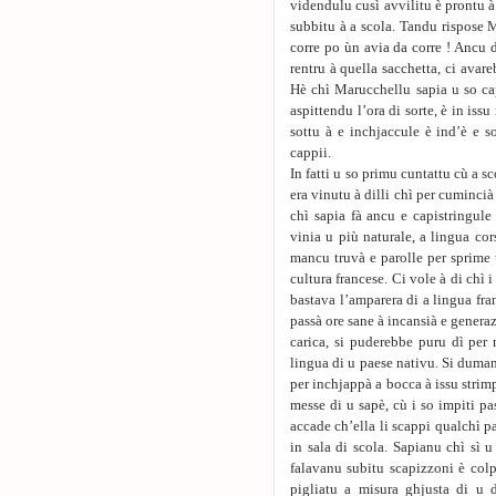
videndulu cusì avvilitu è prontu à 
subbitu à a scola. Tandu rispose 
corre po ùn avia da corre ! Ancu 
rentru à quella sacchetta, ci avare
Hè chì Marucchellu sapia u so cap
aspittendu l’ora di sorte, è in iss
sottu à e inchjaccule è ind’è e 
cappii.
In fatti u so primu cuntattu cù a s
era vinutu à dilli chì per cumincià 
chì sapia fà ancu e capistringul
vinia u più naturale, a lingua cor
mancu truvà e parolle per sprime 
cultura francese. Ci vole à di chì 
bastava l’amparera di a lingua fran
passà ore sane à incansià e generaz
carica, si puderebbe puru dì per mi
lingua di u paese nativu. Si duma
per inchjappà a bocca à issu strim
messe di u sapè, cù i so impiti past
accade ch’ella li scappi qualchì pa
in sala di scola. Sapianu chì sì 
falavanu subitu scapizzoni è col
pigliatu a misura ghjusta di u d