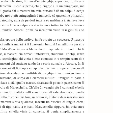
sculà in lacrime, li disse d’ùn pienghje, eppo megliu, di corre
Marucchellu cun superba, chì pienghje ellu ùn punghjaria, ma
di grazia chì u maestru ùn avia pinsatu à dà un colpu d’ochju
bbe trovu più stringagliuli è funicelle cà quaterni è pinnaroli.
atoghju, avia da perdesi tutta a so maitinata à sta leva leva
u mentre forse a vulpaccia si sciaccava tuttu ciò ch’ella truvava
so tendare. Almenu prima cà meziornu vulia fà u giru di i so
cola, eppuru bellu tardivu, ùn fù propiu un successu. U maestru
ci vulia à amparà à fà i bastoni. I bastoni ! un affrontu per ellu
e ! Ma d’avè intesu à Marucchellu risponde in u modu chì li
sa, u maestru era firmatu imbisistitu, sburlendu l’ochji, senza
u sacrileghju chì vinia d’esse cumessu in u tempiu sacru di a
i maestri chì surtianu tandu da a scola nurmale d’Aiacciu, ùn li
cese, nè di fà scopre e trappule di e quattru operazione, ne di
ione di sculari cù e suttilità di u sughjuntivu : innò, avianu in
ssione, di stirpà di i ciarbelli zitillini l’inviglia di parlà a
ndava dicià, quellu maestru sbarcatu di pocu in paese, cumu fà
pulu di Marucchellu. Ch’ellu ùn venghi più à cuntrarià e belle
ureschi. L’altri zitelli eranu ristati di sale. Ancu à elli pudia
rolla di corsu, ma fora, in ricriaziò, luntanu da u maestru, mai
u maestru sintia qualcosa, macaru un buscicu di lingua corsa,
pi di riga nantu à e mani. Marucchellu sippuru, ùn avia ancu
ilittu ch’ellu vinia di cumette. Si punia simpliciamente a