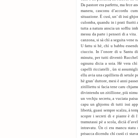
Da pastore era parfettu, ma fece an
manera, casconu d’accordu cum
situazione. È cusì, un’ di issi g
culomba, quandu in i prati fiuriti a
tutta a natura anscia un soffiu im
messu da parte i penseri di a vita.
canzona, si sà chì a seguita vene na
U fattu si hè, chì u babbu essen
ciucciu. In l’onore di u Santu d
minutu, per tutti diventò Rucchel
ognunu dicia a soia. Hè vera chì 
capelli ricciatelli , ùn si assumig
ellu avia una capilliera di setule 
hè gran’ duttore, mesi è anni passe
zitilliettu si facia tene caru chja
divintendu un zitillione, più nimu 
un vechju secretu, a vuciata pais
capu un ghjornu di tutti issi app
libertà, guasi sempre scalzu, à tem
scopre i secreti di e piante è di
tramutassi pè a scola, dicià d’avel
intravatu. Ùn ci era mancu statu m
prisacca dicendu chì custì ci stava