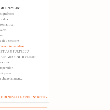
 di u cartulare
psiquiàtrics
 a dos
 romàntica
avera
nu
a di u scrittore
ursata in paradisu
ETU A U PURTELLU
AR: GHJORNI DI VERANU
 a vita...
imperadori
 i passa...
u chene ammentu
a
E DI NUVELLE 1999: I SCRITTI