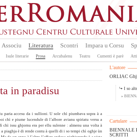
Associu
Literatura
Scontri
Impara u Corsu
Sp
Isule literarie
Prosa
Arcubalenu
Teatru
Cumenti è parè
Atti
L'autore
ORLIAC Ghju
ta in paradisu
I so altr
BIENN
lu paria accesu da i sullioni. U sole chì piumbava sopra à a
poi chì e piume lucendule di l’albore avianu spiriatu versu a
Cartulare
ì chì issu ghjornu era per ellu sulenne : almenu una volta à
BIENNALE D
 a piaghja è di rende contu à quelli di i so tempi chì oghje ùn
SCRITTI