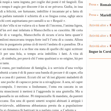
 ruspà a tarra ingrata, per coglie dui pomi è trè fasgioli. Era
Prosa
Romain
 tempu è asgiu per discorre è ùn si ne privava. Gudia, in issa
 a felicità, ore furtunate, imbillite è incantate pè u fattu di
Prosa
Mariel
u parlatu naturale è schiettu di a so lingua corsa, oghje ancu
 chì certi aspittarianu per cantalli u so « Requiè ».
Attività altre
i duv’ellu si ne vulava cù u fume di l’incensu, l’anima ligera,
a d’ùn avè mai infattatu à Marucchellu u so cuscrittu. Hè certa
ule di u vangelu, Marucchellu di sicuru n’avia fattu quant’è
Attività altre
miloni muscavanu troppu forte ind’è l’ortu di u curatu. Allora
ettu in purgatoriu prima cà di truvà l’andatu di u paradisu. Di a
Attività altre
e un rumanzu è a so fine era stata di quelle chì ogni scrittore
lingue in Cors
 per una fola, u tempu avia imbillitu i fatti. A vita di
di simbulu, per pruvà chì l’omu qualsiasi a so origine, hà per
o tarra.
 eranu, per tradizione di famiglia, à u serviziu d’una vechja
 sfruttà a tarra è di fà pasce una banda di pecure è di capre, ella
a a casa di i patroni. Eccuti chì un’ di issi ghjorni maladetti di
rà une poche di capracce perse in u nivaghjone. A sera, nè capre
 compulu. I truvonu u lindumane, l’omu era cascatu in un
iutu strascinoni à mettesi à l’aggrondu in una gruttella. Ma u
 passalla in un sidione. Pè rimpiazzallu fù mandatu, da parenti
ccanu. Era unu di questi umetti scupini abituati à attippà i
rvizievule, addimessu abbastanza prestu da a pupulazione
u si chjamava fù battizati in u parlatu corsu, « Cadurru ».