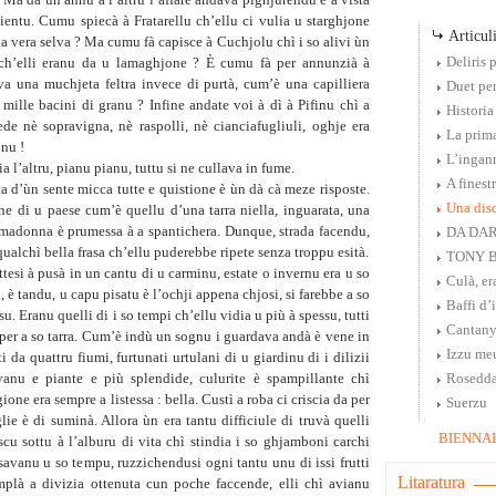
. Ma da un annu à l’altru l’affare andava pighjurendu è a vista
entu. Cumu spiecà à Fratarellu ch’ellu ci vulia u starghjone
Articuli
na vera selva ? Ma cumu fà capisce à Cuchjolu chì i so alivi ùn
Deliris 
i ch’elli eranu da u lamaghjone ? È cumu fà per annunzià à
va una muchjeta feltra invece di purtà, cum’è una capilliera
Duet per
 mille bacini di granu ? Infine andate voi à dì à Pifinu chì a
Historia
de nè sopravigna, nè raspolli, nè cianciafugliuli, oghje era
La prim
nu !
L’ingan
a l’altru, pianu pianu, tuttu si ne cullava in fume.
A finestr
ta d’ùn sente micca tutte e quistione è ùn dà cà meze risposte.
Una disc
ne di u paese cum’è quellu d’una tarra niella, inguarata, una
amadonna è prumessa à a spantichera. Dunque, strada facendu,
DA DAR
ualchì bella frasa ch’ellu puderebbe ripete senza troppu esità.
TONY B
ttesi à pusà in un cantu di u carminu, estate o invernu era u so
Culà, era
u, è tandu, u capu pisatu è l’ochji appena chjosi, si farebbe a so
Baffi d’
u. Eranu quelli di i so tempi ch’ellu vidia u più à spessu, tutti
Cantanys
 per a so tarra. Cum’è indù un sognu i guardava andà è vene in
Izzu me
ati da quattru fiumi, furtunati urtulani di u giardinu di i dilizii
anu e piante e più splendide, culurite è spampillante chì
Rosedd
one era sempre a listessa : bella. Custì a roba ci criscia da per
Suerzu
glie è di suminà. Allora ùn era tantu difficiule di truvà quelli
BIENNAL
scu sottu à l’alburu di vita chì stindia i so ghjamboni carchi
ssavanu u so tempu, ruzzichendusi ogni tantu unu di issi frutti
Litaratura
implà a divizia ottenuta cun poche faccende, elli chì avianu