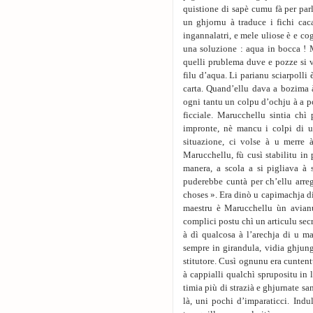
quistione di sapè cumu fà per parl
un ghjornu à traduce i fichi cac
ingannalatri, e mele uliose è e cog
una soluzione : aqua in bocca ! 
quelli prublema duve e pozze si v
filu d’aqua. Li parianu sciarpolli
carta. Quand’ellu dava a bozima à
ogni tantu un colpu d’ochju à a p
ficciale. Marucchellu sintia chì 
impronte, nè mancu i colpi di u
situazione, ci volse à u merre 
Marucchellu, fù cusì stabilitu in
manera, a scola a si pigliava à
puderebbe cuntà per ch’ellu arre
choses ». Era dinò u capimachja di i
maestru è Marucchellu ùn avianu
complici postu chì un articulu secre
à dì qualcosa à l’arechja di u m
sempre in girandula, vidia ghjung
stitutore. Cusì ognunu era cuntent
à cappialli qualchì sprupositu in 
timia più di strazià e ghjurnate s
là, uni pochi d’imparaticci. Indu