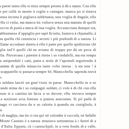
 u paese tantu ellu si tinia sempre prontu à dà a manu. Cun ellu
 per cullà in monte à coglie e castagne, mancu po si ristava
donna incinta li pigliava subbitania, una voglia di fragule, ellu
s’ellu ci vulia, ma mancu ùn vultava senza una manata di quelli
ciucciu di purtà a muca di issa voglia. Accuracciatu dunque era,
 abbastanza d’appigliu per sapè fà tuttu, bastava à chjamallu, à
era quellu chì cunniscia i secreti i più prufondi di a natura. Li
llame accudassi daretu à ellu è parte per quelle spidizione chì
taglia ind’è quelli chì ne avianu di troppu per dà un pocu di
lla. Pruvavanu i parente à ritene i so vindalelli, ma era tempu
 astipenduli i cani, paria u stolu di l’apostuli seguitendu à
amme di quella minaccia tante volte intesa : à sta sera ! à
e scappatelle si passava sempre bè, Marucchellu sapendu truvà
u.
u suldatu lasciò un gran’viotu in paese. Marucchellu in u so
rande stima da i so cumpagni suldati, ci vole à di chì cun ellu
uru sì a cantina ùn facia u so duvere, ellu truvava sempre
a sezzione avia listessu u pranzu assicuratu. Si pò parlà di
magu vi cacciava da u so calottu à quandu un cunigliulu, à
u.
ci di maghju, ma ùn ci era quì nè culombe à cucculà, nè farfalle
 Monte Cassino è a natura straziava sottumessa à i furori di a
 d’Italia. Eppuru, cù i cannuchjali, in u veru fondu di a valle,