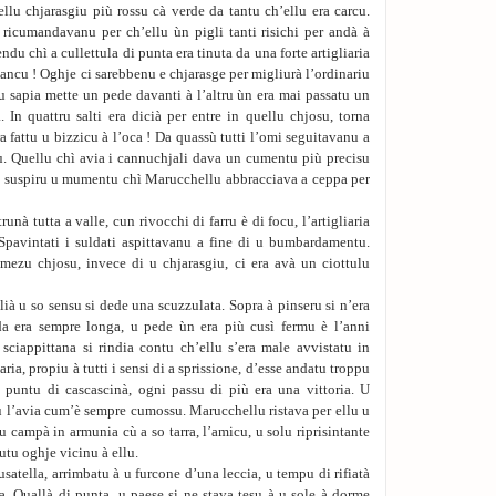
lu chjarasgiu più rossu cà verde da tantu ch’ellu era carcu.
i ricumandavanu per ch’ellu ùn pigli tanti risichi per andà à
ndu chì a cullettula di punta era tinuta da una forte artigliaria
ancu ! Oghje ci sarebbenu e chjarasge per migliurà l’ordinariu
lu sapia mette un pede davanti à l’altru ùn era mai passatu un
 In quattru salti era dicià per entre in quellu chjosu, torna
a fattu u bizzicu à l’oca ! Da quassù tutti l’omi seguitavanu a
u. Quellu chì avia i cannuchjali dava un cumentu più precisu
n suspiru u mumentu chì Marucchellu abbracciava a ceppa per
nà tutta a valle, cun rivocchi di farru è di focu, l’artigliaria
 Spavintati i suldati aspittavanu a fine di u bumbardamentu.
mezu chjosu, invece di u chjarasgiu, ci era avà un ciottulu
lià u so sensu si dede una scuzzulata. Sopra à pinseru si n’era
a era sempre longa, u pede ùn era più cusì fermu è l’anni
sciappittana si rindia contu ch’ellu s’era male avvistatu in
paria, propiu à tutti i sensi di a sprissione, d’esse andatu troppu
n puntu di cascascinà, ogni passu di più era una vittoria. U
 l’avia cum’è sempre cumossu. Marucchellu ristava per ellu u
 campà in armunia cù a so tarra, l’amicu, u solu riprisintante
utu oghje vicinu à ellu.
atella, arrimbatu à u furcone d’una leccia, u tempu di rifiatà
ra. Quallà di punta, u paese si ne stava tesu à u sole à dorme