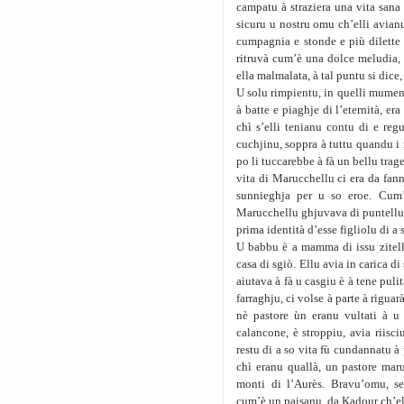
campatu à straziera una vita sana à
sicuru u nostru omu ch’elli avianu
cumpagnia e stonde e più dilette di
ritruvà cum’è una dolce meludia, 
ella malmalata, à tal puntu si dice,
U solu rimpientu, in quelli mument
à batte e piaghje di l’eternità, er
chì s’elli tenianu contu di e reg
cuchjinu, soppra à tuttu quandu i 
po li tuccarebbe à fà un bellu trag
vita di Marucchellu ci era da fann
sunnieghja per u so eroe. Cum’è
Marucchellu ghjuvava di puntellu, 
prima identità d’esse figliolu di a s
U babbu è a mamma di issu zitelli
casa di sgiò. Ellu avia in carica di
aiutava à fà u casgiu è à tene pulit
farraghju, ci volse à parte à rigua
nè pastore ùn eranu vultati à u
calancone, è stroppiu, avia riisc
restu di a so vita fù cundannatu à
chì eranu quallà, un pastore maru
monti di l’Aurès. Bravu’omu, se
cum’è un paisanu, da Kadour ch’ell