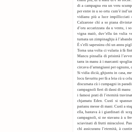
eranu più, di u statu di e so loche
di a campagna era un veru scumpi
per entre in u so ortu cum’è ind’u
vidianu più a luce impillicciat
Calzarone chì a so piana divinta
d’oru accarizzata da u ventu, i so
vigna maiò, duv’ellu ùn vulia ve
turnata un zimpinaghju à l’abando
È s’elli sapessinu chì un annu pigli
Torna una volta ci vularia à fà fin
Mancu pinsalla di prisintà l’avve
tarra in manu à i marcanti spogli
circava d’arrangiassi per ognunu, q
Si vidia dicià, ghjuntu in casa, me
locu favuritu per fà a leia cù u cel
discursata cù i cumpagni in paradis
campagnoli fieri di dassi di manu
i famosi prati di l’eternità travirs
chjamatu Eden. Custì si spannav
parianu messe di mani. Custì a stagi
ella, bastava à i giardinari di sce
campagnoli, si ne stavanu à u fre
sciavinati di frutti miraculosi. Pa
chì assicuranu l’eternità, à cunt