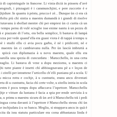
à di capistringule in francese. Li vinia dicià in pinseru d’avè
arognuli, i pinzaguti è i caramunchjini, e pere zuccotte è e
hjidure. In quantu à pristu, prucca è zè... Dunque ùn ci era cà
Moltu più chì sintia u maestru dumandà à i grandi di risolve
iutavanu à sbollari mentre chì per empiesi ùn ci curria cà un
 è tempu persu di vulè scioglie isse enime nantu à un pezzu di
 e piazzate di l’ortu, era bella semplice, li bastava di lampà
ozza per vede quand’ella era guasi viota è di tappà à tempu u
pè i studii ellu ci avia pocu garbu, è nè i pridicotti, nè e
 maestru ùn ci cambiavanu nulla. Per ùn lascià imbruttà a
à spiicà cun diplumazia à u novu maestru, quale ellu era
 parolla una spezia di cuncurdatu : Marucchellu, in una certa
 stagliu. Li bastava di vene u dopu meziornu, u maestru ci
ghi tutte piante è insetti chì abbisugnavanu pè a « leçon de
 zitelli per intrattene l’urticellu ch’elli punianu pè a scola. U
 micca rottu e cochje, à u cuntrariu, eranu ancu diventati
tu di u cuntrattu, facia chì certe volte, u zitellu intria in scola
aestru è pocu tempu dopu affaccava l’ispettore. Marucchellu
hje e vitture da luntanu è facia a spia per rende serviziu à u
u, u primu u maestru sicuru di ùn avè à Marucchellu trà i pedi
lingua corsa davanti à l’ispettore è Marucchellu stessu chì ùn
ane inchjudatu à u so bancu. Megliu, si strappava ancu in quà è
lcita da issu statutu particulare era corsa abbastanza linda è