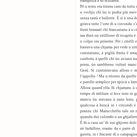
tranquilla a so scularità.
Pè u restu era tinutu caru da tuttu
u vechju chì ùn si pudia più move
senza tastà e ballotte. È sì à una 
girava tutte l’orte di u circondu 
frutti bramati chì francarianu à u 
ma dinò un zitillione di ricapitu è
u colpu era prisente. Per i zitelli 
bastava una chjama per vede u ziti
cunsistianu, à piglià frutta è ur
cunfortu à quelli chì ùn avianu nu
persu, ùn sarebbenu vultati mancu
Gesù. Si cuntintavanu allora e m
l’appollu ! Ma u ritornu da quell
e parolle semplice per spiicà u fatt
Allora quand’ellu fù chjamatu à 
tempu di militare si fece tene in g
mancu ùn stavanu à zanu lenu, p
qualcosa à buscà in i circondi è 
pranzu chì Marucchellu tale un 
quandu dui culombi o un ghjallett
È fù u casu un’ di issi ghjorni dol
nè farfalline, eramu da e parte di
guerra, in i fracassi di a campagna