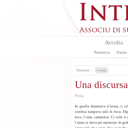
Aller au contenu principal
Accolta
Bonanova
Puesia
Versione :
Corsu
Una discursa
Prosa
In quella dumenica d’aostu, u ce
cunfina lampava stili di focu. Di
foce, l’omu caminava. Ci vole à d
l’annu si dava per missione di girà