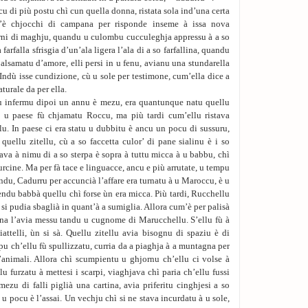
cu di più postu chì cun quella donna, ristata sola ind’una certa
’è chjocchi di campana per risponde inseme à issa nova
hjorni di maghju, quandu u culombu cucculeghja appressu à a so
 farfalla sfrisgia d’un’ala ligera l’ala di a so farfallina, quandu
balsamatu d’amore, elli persi in u fenu, avianu una stundarella
 Indù isse cundizione, cù u sole per testimone, cum’ella dice a
turale da per ella.
du infermu dipoi un annu è mezu, era quantunque natu quellu
i u paese fù chjamatu Roccu, ma più tardi cum’ellu ristava
lu. In paese ci era statu u dubbitu è ancu un pocu di sussuru,
quellu zitellu, cù a so faccetta culor’ di pane sialinu è i so
liava à nimu di a so sterpa è sopra à tuttu micca à u babbu, chì
purcine. Ma per fà tace e linguacce, ancu e più arrutate, u tempu
ndu, Cadurru per accuncià l’affare era turnatu à u Maroccu, è u
mendu babbà quellu chì forse ùn era micca. Più tardi, Rucchellu
si pudia sbaglià in quant’à a sumiglia. Allora cum’è per palisà
ana l’avia messu tandu u cugnome di Marucchellu. S’ellu fù à
iattelli, ùn si sà. Quellu zitellu avia bisognu di spaziu è di
pu ch’ellu fù spullizzatu, curria da a piaghja à a muntagna per
 l’animali. Allora chì scumpientu u ghjornu ch’ellu ci volse à
lu furzatu à mettesi i scarpi, viaghjava chì paria ch’ellu fussi
ezu di falli piglià una cartina, avia priferitu cinghjesi a so
 u pocu è l’assai. Un vechju chì si ne stava incurdatu à u sole,