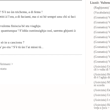
Lizziò: Vulten
(Raghjunata) 
a ! S’è no ùn trichemu, a di femu !
(Vucabulariu)
titi à l’ora, a di faciami, ma ci ni hè sempri unu chì si faci
(Gramatica) 
(Gramatica) 
’ vulemu finiscia bè stu viaghju.
(Gramatica) 
à quantunqua ! S’idda cuntinuighja cusì, saremu ghjunti à
(Gramatica) 
(Gramatica) 
(Gramatica) 
 sò in u cascionu ?
(Gramatica) 
’ po eiu ! S’è tù ùn l’ai missi tù...
(Gramatica) 
(Gramatica) 
(Gramatica) 
 Arimani >
(Asirciziu) U
 statu
ch’e vuliu dì !
(Asirciziu) Hè
dì è l’aghju di
(Asirciziu) M
ni scordu
(Asirciziu) Ei
(Asirciziu) U
(Asirciziu) I r
(Asirciziu) Hè
veda u locu > 