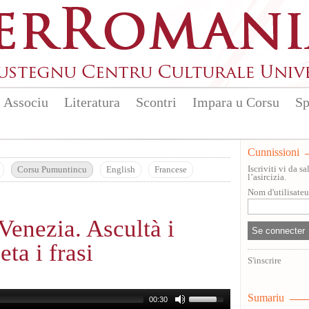
Associu
Literatura
Scontri
Impara u Corsu
Sp
Cunnissioni
Iscriviti vi da 
Corsu Pumuntincu
English
Francese
l’asircizia.
Nom d'utilisate
Venezia. Ascultà i
eta i frasi
S'inscrire
Sumariu
00:30