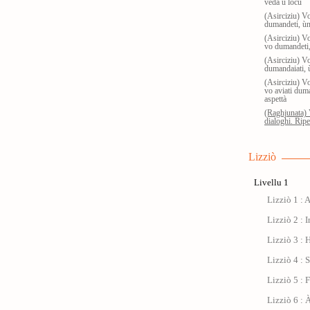
veda u locu
(Asirciziu) V
dumandeti, ùn 
(Asirciziu) V
vo dumandeti, 
(Asirciziu) V
dumandaiati, ù
(Asirciziu) V
vo aviati duma
aspettà
(Raghjunata) 
dialoghi. Ripet
Lizziò
Livellu 1
Lizziò 1 : 
Lizziò 2 : I
Lizziò 3 : 
Lizziò 4 : 
Lizziò 5 : 
Lizziò 6 : À