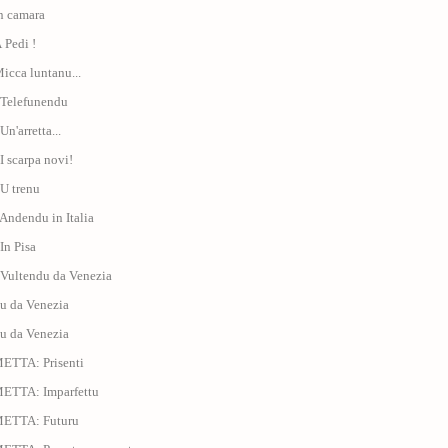
In camara
À Pedi !
Micca luntanu...
: Telefunendu
Un'arretta...
 I scarpa novi!
 U trenu
 Andendu in Italia
 In Pisa
 Vultendu da Venezia
u da Venezia
u da Venezia
ETTA: Prisenti
METTA: Imparfettu
METTA: Futuru