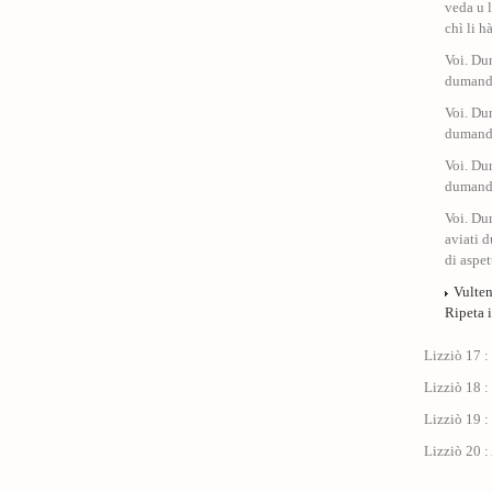
veda u 
chì li h
Voi. Du
dumande
Voi. Du
dumande
Voi. Du
dumanda
Voi. Du
aviati 
di aspet
Vulten
Ripeta i
Lizziò 17 : 
Lizziò 18 :
Lizziò 19 :
Lizziò 20 :