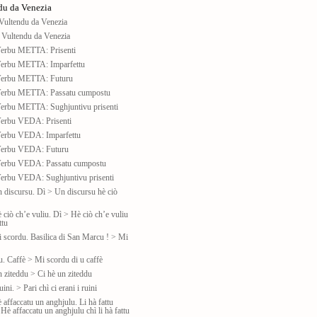
du da Venezia
Vultendu da Venezia
 Vultendu da Venezia
Verbu METTA: Prisenti
Verbu METTA: Imparfettu
Verbu METTA: Futuru
Verbu METTA: Passatu cumpostu
Verbu METTA: Sughjuntivu prisenti
Verbu VEDA: Prisenti
Verbu VEDA: Imparfettu
Verbu VEDA: Futuru
Verbu VEDA: Passatu cumpostu
Verbu VEDA: Sughjuntivu prisenti
n discursu. Dì > Un discursu hè ciò
 ciò ch’e vuliu. Dì > Hè ciò ch’e vuliu
ttu
i scordu. Basilica di San Marcu ! > Mi
u. Caffè > Mi scordu di u caffè
n ziteddu > Ci hè un ziteddu
uini. > Pari chì ci erani i ruini
 affaccatu un anghjulu. Li hà fattu
Hè affaccatu un anghjulu chì li hà fattu