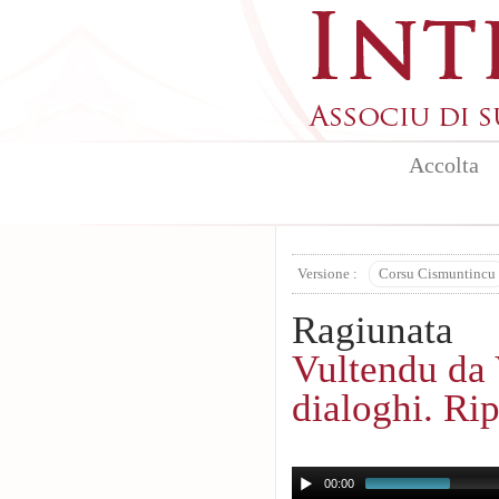
Aller au contenu principal
Accolta
Versione :
Corsu Cismuntincu
Ragiunata
Vultendu da 
dialoghi. Rip
00:00