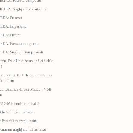
METTA: Passatu cumpostu
ETTA: Sughjuntivu prisenti
EDA: Prisenti
EDA: Imparfettu
VEDA: Futuru
VEDA: Passatu cumpostu
EDA: Sughjuntivu prisenti
ursu. Dì > Un discursu hè ciò ch’e
 !
h’e vuliu. Dì > Hè ciò ch’e vuliu
ghju dittu
du. Basilica di San Marcu ! > Mi
du
fè > Mi scordu di u caffè
ddu > Ci hè un ziteddu
> Pari chì ci erani i ruini
ccatu un anghjulu. Li hà fattu