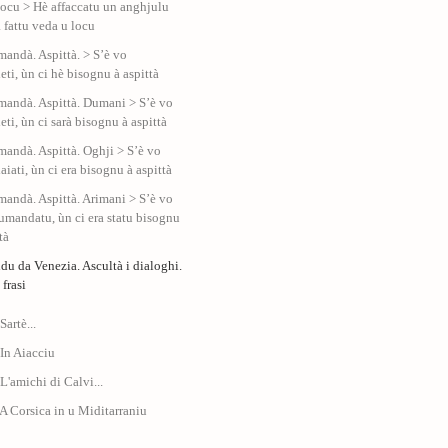
locu > Hè affaccatu un anghjulu
à fattu veda u locu
mandà. Aspittà. > S’è vo
ti, ùn ci hè bisognu à aspittà
mandà. Aspittà. Dumani > S’è vo
ti, ùn ci sarà bisognu à aspittà
mandà. Aspittà. Oghji > S’è vo
iati, ùn ci era bisognu à aspittà
mandà. Aspittà. Arimani > S’è vo
dumandatu, ùn ci era statu bisognu
tà
du da Venezia. Ascultà i dialoghi.
 frasi
Sartè...
 In Aiacciu
 L'amichi di Calvi...
 A Corsica in u Miditarraniu