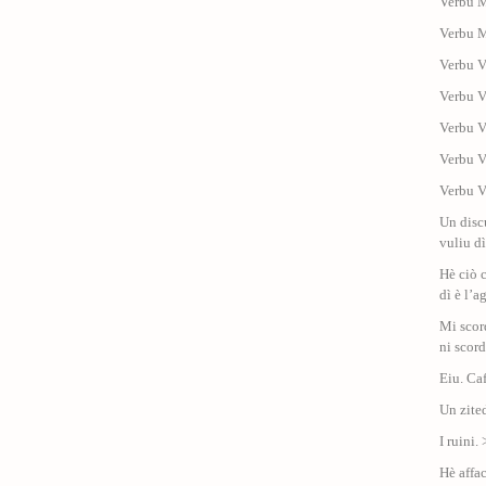
Verbu 
Verbu M
Verbu V
Verbu V
Verbu 
Verbu 
Verbu V
Un disc
vuliu dì
Hè ciò c
dì è l’a
Mi scor
ni scor
Eiu. Caf
Un zite
I ruini. 
Hè affa