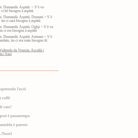
oi. Dumandà. Aspittà. > S’è vo
ci hè bisognu à aspittà
oi. Dumandà. Aspittà. Dumani > S’è
ùn ci sarà bisognu à aspittà
oi. Dumandà. Aspittà. Oghji > S’è vo
n ci era bisognu à aspittà
oi. Dumandà. Aspittà. Arimani > S’è
ndatu, ùn ci era statu bisognu di
Vultendu da Venezia. Ascultà i
a i frasi
Aspittendu l'aviò
n caffè
Hè caru!
Sport è passatempu
Famidda è parenti
 l'hotel