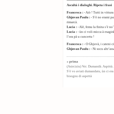
Ascultà i dialoghi. Ripeta i frasi
Francesca :
- Aiò ! Tutti in vittur
Ghjuvan Paulu :
- S’è no erami par
rimarcà.
Lucia :
- Alè, femu la finita s’è no
Lucia :
- ùn ci voli micca à esagir
l’ora pà u cuncertu !
Francesca :
- O Ghjuvà, i cateni ci
Ghjuvan Paulu :
- Ni socu altr’assa
« prima
(Asirciziu) Voi. Dumandà. Aspittà.
S’è vo aviati dumandatu, ùn ci era
bisognu di aspettà