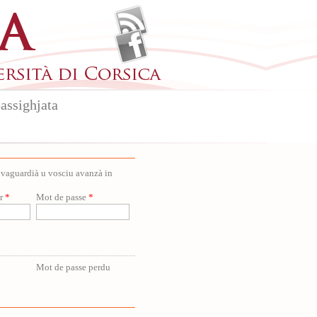
assighjata
salvaguardià u vosciu avanzà in
ur
*
Mot de passe
*
Mot de passe perdu