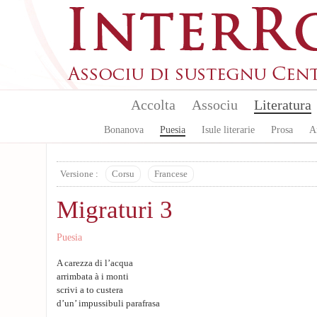
Aller au contenu principal
Accolta
Associu
Literatura
Bonanova
Puesia
Isule literarie
Prosa
A
Versione :
Corsu
Francese
Migraturi 3
Puesia
A carezza di l’acqua
arrimbata à i monti
scrivi a to custera
d’un’ impussibuli parafrasa