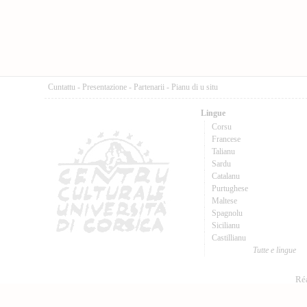
Cuntattu
-
Presentazione
-
Partenarii
-
Pianu di u situ
Lingue
Corsu
Francese
Talianu
Sardu
Catalanu
Purtughese
Maltese
Spagnolu
Sicilianu
Castillianu
Tutte e lingue
Réa