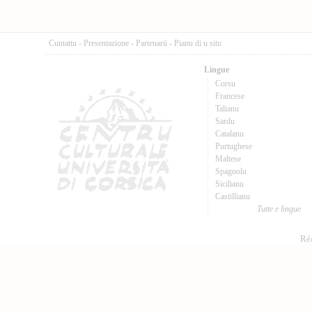
Cuntattu
-
Presentazione
-
Partenarii
-
Pianu di u situ
Lingue
Corsu
Francese
Talianu
Sardu
Catalanu
Purtughese
Maltese
Spagnolu
Sicilianu
Castillianu
Tutte e lingue
Réa