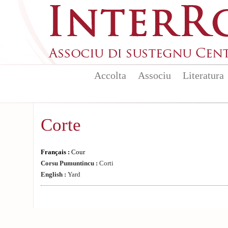
Aller au contenu principal
Accolta
Associu
Literatura
Corte
Français :
Cour
Corsu Pumuntincu :
Corti
English :
Yard