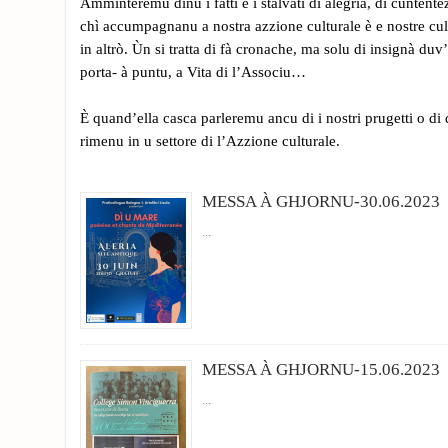
Amminteremu dinù i fatti è i stalvati di alegria, di cuntente
chì accumpagnanu a nostra azzione culturale è e nostre cu
in altrò. Ùn si tratta di fà cronache, ma solu di insignà duv’
porta- à puntu, a Vita di l’Associu…
È quand’ella casca parleremu ancu di i nostri prugetti o di q
rimenu in u settore di l’Azzione culturale.
MESSA À GHJORNU-30.06.2023
...
MESSA À GHJORNU-15.06.2023
...