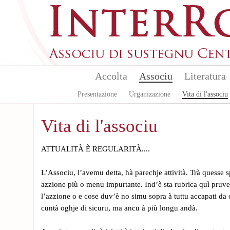
Aller au contenu principal
Accolta
Associu
Literatura
Presentazione
Urganizazione
Vita di l'associu
Vita di l'associu
ATTUALITÀ È REGULARITÀ....
L’Associu, l’avemu detta, hà parechje attività. Trà quesse
azzione più o menu impurtante. Ind’è sta rubrica quì pruve
l’azzione o e cose duv’è no simu sopra à tuttu accapati da o
cuntà oghje di sicuru, ma ancu à più longu andà.