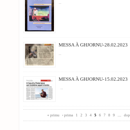
...
MESSA À GHJORNU-28.02.2023
...
MESSA À GHJORNU-15.02.2023
...
Pages
« primu
‹ prima
1
2
3
4
5
6
7
8
9
…
dop