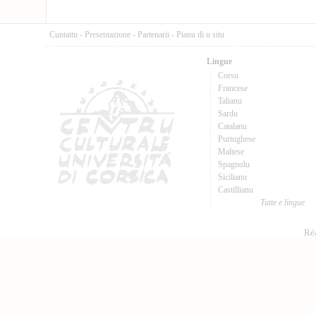
Cuntattu
-
Presentazione
-
Partenarii
-
Pianu di u situ
Lingue
Corsu
Francese
Talianu
Sardu
Catalanu
Purtughese
Maltese
Spagnolu
Sicilianu
Castillianu
Tutte e lingue
Réa