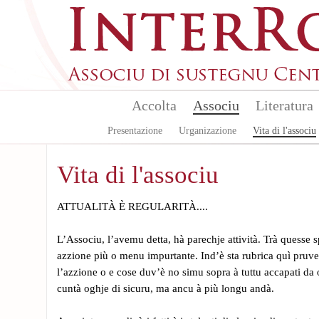
Aller au contenu principal
Accolta
Associu
Literatura
Presentazione
Urganizazione
Vita di l'associu
Vita di l'associu
ATTUALITÀ È REGULARITÀ....
L’Associu, l’avemu detta, hà parechje attività. Trà quesse
azzione più o menu impurtante. Ind’è sta rubrica quì pruve
l’azzione o e cose duv’è no simu sopra à tuttu accapati da o
cuntà oghje di sicuru, ma ancu à più longu andà.