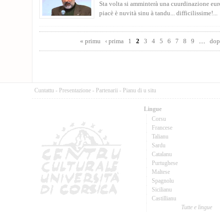
Sta volta si amminterà una cuurdinazione eur
piacè è nuvità sinu à tandu... difficilissime!...
Pages
« primu
‹ prima
1
2
3
4
5
6
7
8
9
…
dop
Cuntattu
-
Presentazione
-
Partenarii
-
Pianu di u situ
Lingue
Corsu
Francese
Talianu
Sardu
Catalanu
Purtughese
Maltese
Spagnolu
Sicilianu
Castillianu
Tutte e lingue