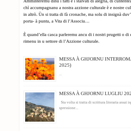
Amminteremu dinù i fatti è i stalvati di alegria, di cuntente
chì accumpagnanu a nostra azzione culturale è e nostre cu
in altrò. Ùn si tratta di fà cronache, ma solu di insignà duv’
porta- à puntu, a Vita di l’Associu…
È quand’ella casca parleremu ancu di i nostri prugetti o di q
rimenu in u settore di l’Azzione culturale.
MESSA À GHJORNU INTERROM
2025)
...
MESSA À GHJORNU LUGLIU 20
Sta volta si tratta di scrittura literaria assai i
spressione...