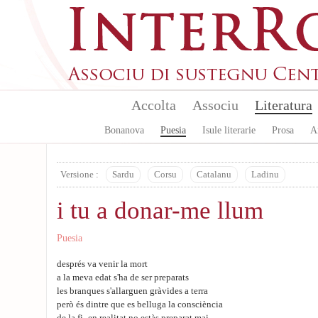
Skip to main content
Accolta
Associu
Literatura
Bonanova
Puesia
Isule literarie
Prosa
A
Versione :
Sardu
Corsu
Catalanu
Ladinu
i tu a donar-me llum
Puesia
després va venir la mort
a la meva edat s'ha de ser preparats
les branques s'allarguen gràvides a terra
però és dintre que es belluga la consciència