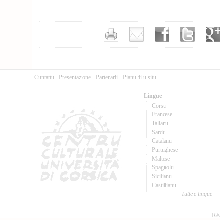
Cuntattu
-
Presentazione
-
Partenarii
-
Pianu di u situ
Lingue
Corsu
Francese
Talianu
Sardu
Catalanu
Purtughese
Maltese
Spagnolu
Sicilianu
Castillianu
Tutte e lingue
Réa