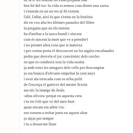
de la fi -en realitat no estàs preparat mai
ben bé del tot- la vida es remou com dintre una xarxa
i s'enreda en un no res al fil extrem
l'alè, l'aflat, així és que s'entra en la història
dir en veu alta les ùltimes paraules del llibre
la pregaria que en els intents
ha d'arribar a la tasca humil i sincera
com és sincera la mort que ve a prendre't
i no promet altra cosa que si mateixa
i per contra porta el desconcert en les aigües encalmades
pedra que desvela el joc concèntric dels cercles
en que es condueix tota la vida nostra
ja amb totes les arrugues dels vells per descomptar
jo era branca d'olivaire empeltat fa cent anys
i avui ala trencada com os m'ha polit
de l'escorça el ganivet del mestre Sciola
ara sóc la imatge de Jesús
-altra olivera- penjat en aquesta creu
i tu ets l'oli que ve del meu fruit
quan encara era arbre viu:
ens tornem a trobar junts en aquest altar
jo alçat per sempre
i tu a donar-me llum