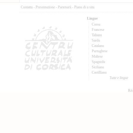
Cuntattu
-
Presentazione
-
Partenarii
-
Pianu di u situ
Lingue
Corsu
Francese
Talianu
Sardu
Catalanu
Purtughese
Maltese
Spagnolu
Sicilianu
Castillianu
Tutte e lingue
Réa