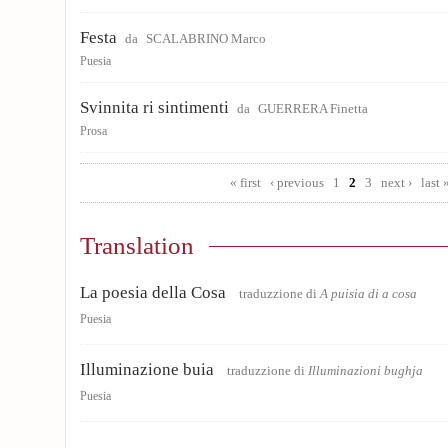
Festa
da
SCALABRINO Marco
Puesia
Svinnita ri sintimenti
da
GUERRERA Finetta
Prosa
Pages
« first
‹ previous
1
2
3
next ›
last 
Translation
La poesia della Cosa
traduzzione di
A puisia di a cosa
Puesia
Illuminazione buia
traduzzione di
Illuminazioni bughja
Puesia