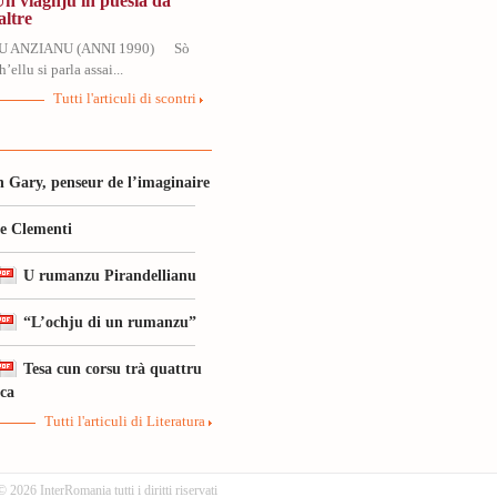
Un viaghju in puesia da
altre
U ANZIANU (ANNI 1990) Sò
’ellu si parla assai...
Tutti l'articuli di scontri
 Gary, penseur de l’imaginaire
le Clementi
U rumanzu Pirandellianu
“L’ochju di un rumanzu”
Tesa cun corsu trà quattru
ica
Tutti l'articuli di Literatura
© 2026 InterRomania tutti i diritti riservati