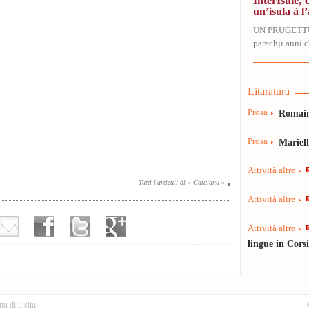
InterIsule, 
un’isula à l’
UN PRUGETT
parechji anni ch
Litaratura
Prosa
Romain
Prosa
Mariel
Attività altre
Tutti l'articuli di « Catalanu »
Attività altre
Attività altre
lingue in Cors
nu di u situ