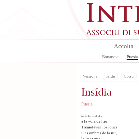
Aller au contenu principal
Accolta
Bonanova
Puesia
Versione :
Sardu
Corsu
Insídia
Puesia
L' han matat
a la vora del riu.
Tremolaven los joncs
i les ombres de la nit,