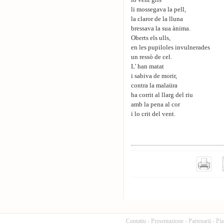
lo vent gris
li mossegava la pell,
la claror de la lluna
bressava la sua ànima.
Oberts els ulls,
en les pupiloles invulnerades
un ressò de cel.
L' han matat
i sabiva de morir,
contra la malaüra
ha corrit al llarg del riu
amb la pena al cor
i lo crit del vent.
Cuntattu
-
Presentazione
-
Partenarii
-
Pia