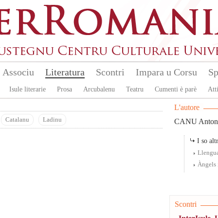
Associu
Literatura
Scontri
Impara u Corsu
Sp
Isule literarie
Prosa
Arcubalenu
Teatru
Cumenti è parè
Atti
L'autore
Catalanu
Ladinu
CANU Anton
I so altr
Llengua
Àngels 
Scontri