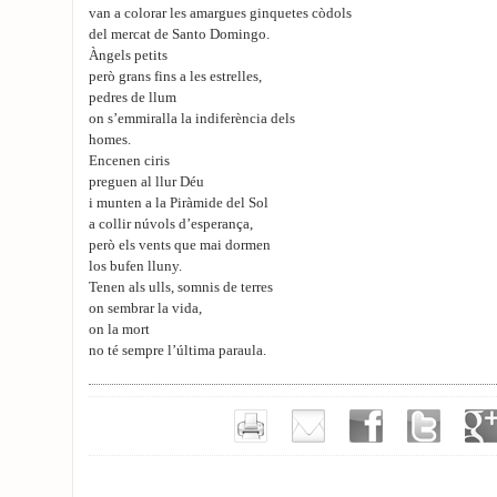
van a colorar les amargues ginquetes còdols
del mercat de Santo Domingo.
Àngels petits
però grans fins a les estrelles,
pedres de llum
on s’emmiralla la indiferència dels
homes.
Encenen ciris
preguen al llur Déu
i munten a la Piràmide del Sol
a collir núvols d’esperança,
però els vents que mai dormen
los bufen lluny.
Tenen als ulls, somnis de terres
on sembrar la vida,
on la mort
no té sempre l’última paraula.