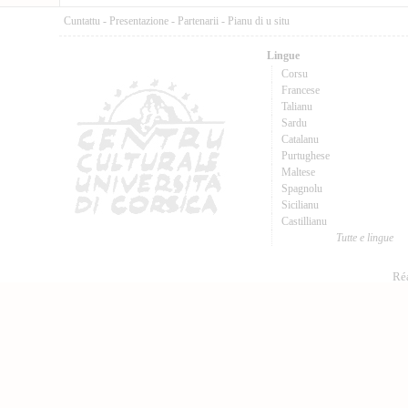
Cuntattu
-
Presentazione
-
Partenarii
-
Pianu di u situ
Lingue
Corsu
Francese
Talianu
Sardu
Catalanu
Purtughese
Maltese
Spagnolu
Sicilianu
Castillianu
Tutte e lingue
Réa