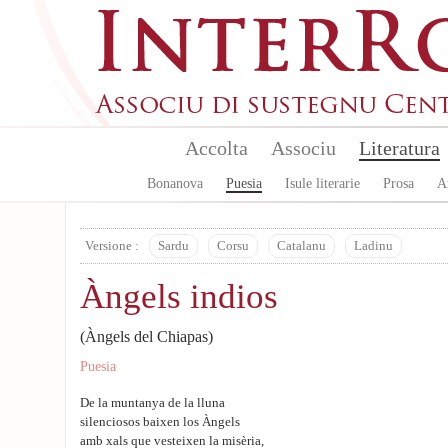
Aller au contenu principal
Accolta
Associu
Literatura
Bonanova
Puesia
Isule literarie
Prosa
A
Versione :
Sardu
Corsu
Catalanu
Ladinu
Àngels indios
(Àngels del Chiapas)
Puesia
De la muntanya de la lluna
silenciosos baixen los Àngels
amb xals que vesteixen la misèria,