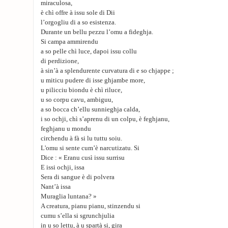
miraculosa,
è chì offre à issu sole di Dii
l’orgogliu di a so esistenza.
Durante un bellu pezzu l’omu a fideghja.
Si campa ammirendu
a so pelle chì luce, dapoi issu collu
di perdizione,
à sin’à a splendurente curvatura di e so chjappe ;
u miticu pudere di isse ghjambe more,
u pilicciu biondu è chì riluce,
u so corpu cavu, ambiguu,
a so bocca ch’ellu sunnieghja calda,
i so ochji, chì s’aprenu di un colpu, è feghjanu,
feghjanu u mondu
circhendu à fà si lu tuttu soiu.
L'omu si sente cum’è narcutizatu. Si
Dice : « Eranu cusì issu surrisu
E issi ochji, issa
Sera di sangue è di polvera
Nant’à issa
Muraglia luntana? »
A creatura, pianu pianu, stinzendu si
cumu s’ella si sgrunchjulia
in u so lettu, à u spartà si, gira