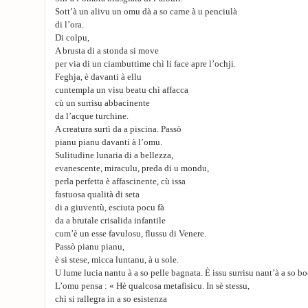
Sott’à un alivu un omu dà a so carne à u penciulà
di l’ora.
Di colpu,
A brusta di a stonda si move
per via di un ciambuttime chì li face apre l’ochji.
Feghja, è davanti à ellu
cuntempla un visu beatu chì affacca
cù un surrisu abbacinente
da l’acque turchine.
A creatura surtì da a piscina. Passò
pianu pianu davanti à l’omu.
Sulitudine lunaria di a bellezza,
evanescente, miraculu, preda di u mondu,
perla perfetta è affascinente, cù issa
fastuosa qualità di seta
di a giuventù, esciuta pocu fà
da a brutale crisalida infantile
cum’è un esse favulosu, flussu di Venere.
Passò pianu pianu,
è si stese, micca luntanu, à u sole.
U lume lucia nantu à a so pelle bagnata. È issu surrisu nant’à a so boc
L’omu pensa : « Hè qualcosa metafisicu. In sè stessu,
chì si rallegra in a so esistenza