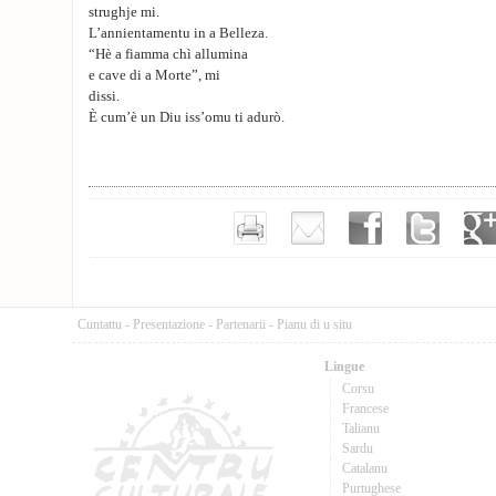
strughje mi.
L’annientamentu in a Belleza.
“Hè a fiamma chì allumina
e cave di a Morte”, mi
dissi.
È cum’è un Diu iss’omu ti adurò.
Cuntattu
-
Presentazione
-
Partenarii
-
Pianu di u situ
Lingue
Corsu
Francese
Talianu
Sardu
Catalanu
Purtughese