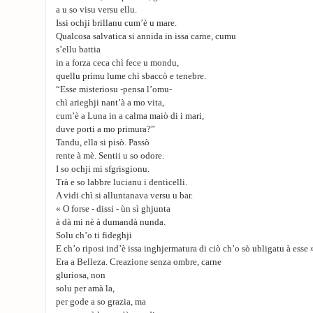
a u so visu versu ellu.
Issi ochji brillanu cum’è u mare.
Qualcosa salvatica si annida in issa carne, cumu
s’ellu battia
in a forza ceca chì fece u mondu,
quellu primu lume chì sbaccò e tenebre.
“Esse misteriosu -pensa l’omu-
chì arieghji nant’à a mo vita,
cum’è a Luna in a calma maiò di i mari,
duve porti a mo primura?”
Tandu, ella si pisò. Passò
rente à mè. Sentii u so odore.
I so ochji mi sfgrisgionu.
Trà e so labbre lucianu i denticelli.
A vidi chì si alluntanava versu u bar.
« O forse - dissi - ùn sì ghjunta
à dà mi nè à dumandà nunda.
Solu ch’o ti fideghji
E ch’o riposi ind’è issa inghjermatura di ciò ch’o sò ubligatu à esse 
Era a Belleza. Creazione senza ombre, carne
gluriosa, non
solu per amà la,
per gode a so grazia, ma