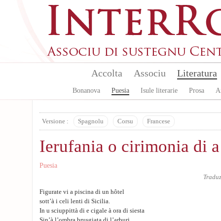
Aller au contenu principal
Accolta
Associu
Literatura
Bonanova
Puesia
Isule literarie
Prosa
A
Versione :
Spagnolu
Corsu
Francese
Ierufania o cirimonia di a
Puesia
Tradu
Figurate vi a piscina di un hôtel
sott’à i celi lenti di Sicilia.
In u sciuppittà di e cigale à ora di siesta
Sin’à l’ombra brusgiata di l’arburi.