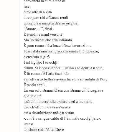
per venerà la cum’è una di
isse
cime alte di a vita
duve pare chì a Natura rendi
umagiu à u misteru di a so origine.
“Amore. . . ”, dissi.
È stendii e mani versu tè.
Ma ùn tuccai chè aria infiarata.
È puru cumu s’è a forza d’issa invucazione
Fussi stata una manu accarizzendu li u tupezzu,
a creatura si girò
è mi fighjò. I so ochji
ridinu. Si liccò e labbre. Lucinu i so denti à u sole.
È fù cumu s’è l’aria fussi tela
è in ella a to belleza avessi lacatu a so sudata di l’oru.
È tandu capii.
Ùn era solu Brama. O era una Brama chì brusgiava
al dilá di tè
issò chì mi accendia e viscere ed a memoria.
Ciò ch’ellu mi dava iss’essere
era a dissuluzione ind’è u stintu
-cum’è u sangue caldu di l’animale caccighjatu-,
listess
tensione chè l’Arte. Duve