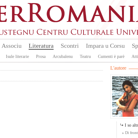
Associu
Literatura
Scontri
Impara u Corsu
Sp
Isule literarie
Prosa
Arcubalenu
Teatru
Cumenti è parè
Atti
L'autore
I so altr
Di front