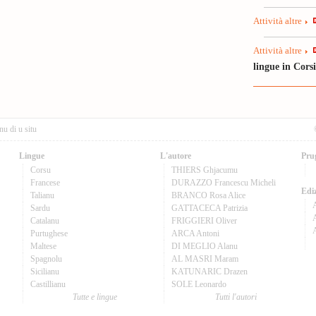
Attività altre
Attività altre
lingue in Cors
nu di u situ
Lingue
L'autore
Pru
Corsu
THIERS Ghjacumu
Francese
DURAZZO Francescu Micheli
Ediz
Talianu
BRANCO Rosa Alice
Sardu
GATTACECA Patrizia
A
Catalanu
FRIGGIERI Oliver
Purtughese
ARCA Antoni
Maltese
DI MEGLIO Alanu
Spagnolu
AL MASRI Maram
Sicilianu
KATUNARIC Drazen
Castillianu
SOLE Leonardo
Tutte e lingue
Tutti l'autori