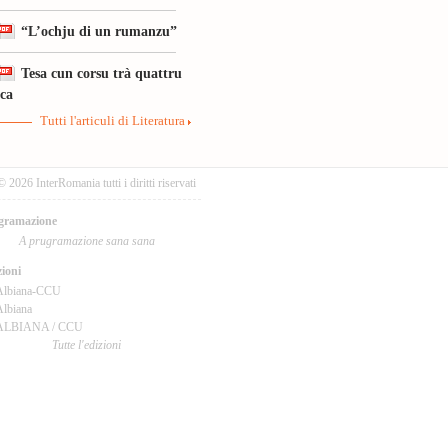
“L’ochju di un rumanzu”
Tesa cun corsu trà quattru
ica
Tutti l'articuli di Literatura
© 2026 InterRomania tutti i diritti riservati
gramazione
A prugramazione sana sana
ioni
Albiana-CCU
lbiana
ALBIANA / CCU
Tutte l'edizioni