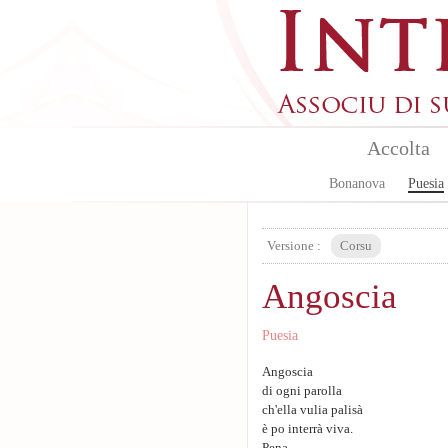
Aller au contenu principal
Accolta
Bonanova
Puesia
Versione :
Corsu
Angoscia
Puesia
Angoscia
di ogni parolla
ch'ella vulia palisà
è po interrà viva.