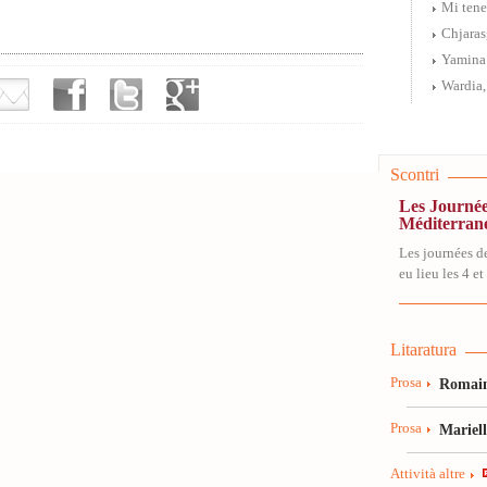
Mi tene
Chjaras
Yamina
Wardia,
Scontri
Les Journée
Méditerran
Les journées d
eu lieu les 4 et
Litaratura
Prosa
Romain
Prosa
Mariel
Attività altre