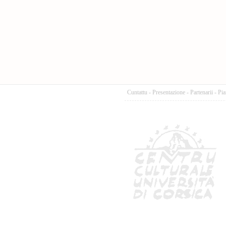
Cuntattu
-
Presentazione
-
Partenarii
-
Pia