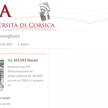
assighjata
vità altre
L'autori
AL MASRI Maram
présentée par FM
Durazzo(extraits de
préface)Maram AL-MASRI
est née en 1962 à Lattaquié
en...
i scritti
e ad ella