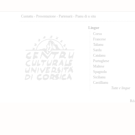
Cuntattu
-
Presentazione
-
Partenarii
-
Pianu di u situ
Lingue
Corsu
Francese
Talianu
Sardu
Catalanu
Purtughese
Maltese
Spagnolu
Sicilianu
Castillianu
Tutte e lingue
Réa