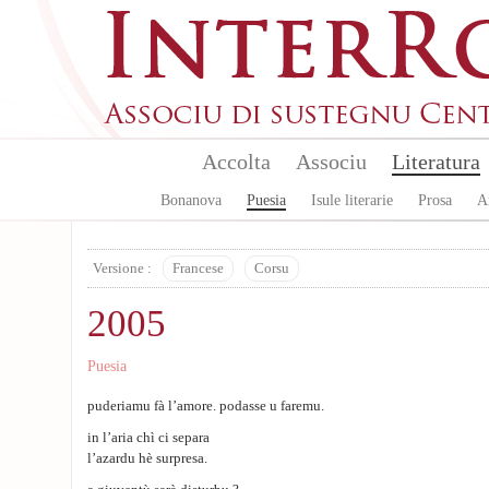
Aller au contenu principal
Accolta
Associu
Literatura
Bonanova
Puesia
Isule literarie
Prosa
A
Versione :
Francese
Corsu
2005
Puesia
puderiamu fà l’amore. podasse u faremu.
in l’aria chì ci separa
l’azardu hè surpresa.