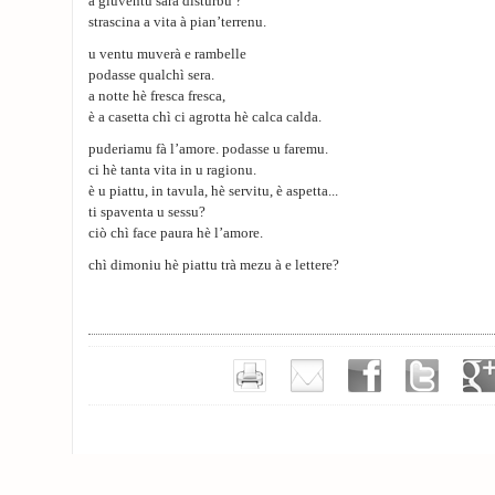
a giuventù sarà disturbu ?
strascina a vita à pian’terrenu.
u ventu muverà e rambelle
podasse qualchì sera.
a notte hè fresca fresca,
è a casetta chì ci agrotta hè calca calda.
puderiamu fà l’amore. podasse u faremu.
ci hè tanta vita in u ragionu.
è u piattu, in tavula, hè servitu, è aspetta...
ti spaventa u sessu?
ciò chì face paura hè l’amore.
chì dimoniu hè piattu trà mezu à e lettere?