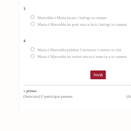
3.
Marcedda è Maria lacani i balisgi in camara
Maria è Marcedda ùn poni micca lacà i balisgi in camara
4.
Maria è Marcedda piddani l’ascinsori è sortini in cità
Maria è Marcedda ùn sortini micca è stani in a so camara
« prima
(Asirciziu) U participiu passatu
(A