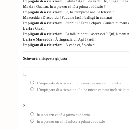
Impiigatu di a ricizzioni :
Saluta ! Aghju da veda... Iè, ni aghju una
Maria :
Quattru. In u prezzu ci hè a prima cuddaziò ?
Impiigatu di a ricizzioni :
Iè, hè cumpresa ancu a televisiò.
Marcedda :
D’accordu ! Pudemu lacà i balisgi in camara?
Impiigatu di a ricizzioni :
Subbitu ! Eccu i chjavi. Camara numaru 
Leria :
Grazii !
Impiigatu di a ricizzioni :
Pà falà, piddeti l'ascinsori ? Quì, à mani
Leria è Marcedda :
À ringrazià vi. A più tardi !
Impiigatu di a ricizzioni :
À veda ci, à veda ci…
Sciuvarà a risposta ghjusta
1.
L’impiigatu di a ricizzioni hà una camara incù trè letta
L’impiigatu di a ricizzioni ùn hà micca camara incù trè lett
2.
In u prezzu ci hè a prima cuddaziò
In u prezzu ùn ci hè micca a prima cuddaziò