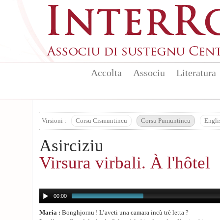
Aller au contenu principal
Accolta
Associu
Literatura
Virsioni :
Corsu Cismuntincu
Corsu Pumuntincu
Engli
Asirciziu
Virsura virbali. À l'hôtel
00:00
Maria :
Bonghjornu ! L’aveti una camara incù trè letta ?