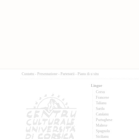
Cuntattu
-
Presentazione
-
Partenarii
-
Pianu di u situ
Lingue
Corsu
Francese
Talianu
Sardu
Catalanu
Purtughese
Maltese
Spagnolu
Sicilianu