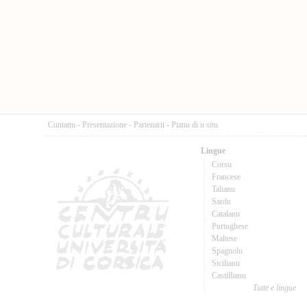
Cuntattu
-
Presentazione
-
Partenarii
-
Pianu di u situ
Lingue
Corsu
Francese
Talianu
Sardu
Catalanu
Purtughese
Maltese
Spagnolu
Sicilianu
Castillianu
Tutte e lingue