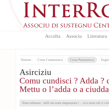
Aller au contenu principal
Accolta
Associu
Literatura
Virsioni :
Corsu Cismuntincu
Corsu Pumuntincu
Engli
Asirciziu
Comu cundisci ? Adda ? 
Mettu o l’adda o a ciudda
Testu tufunatu : ind'è stu testu rimpiazzate i ... cù u testu chì ci vol