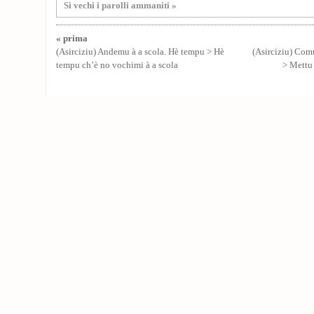
Si vechi i parolli ammaniti »
« prima
(Asirciziu) Andemu à a scola. Hè tempu > Hè
(Asirciziu) Com
tempu ch’è no vochimi à a scola
> Mettu 