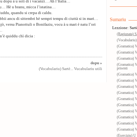
u dopu à u soli di i vacanzi… Ah l’Italia…
u… Hè u branu, micca l’istatina…
uddu, quandu si crepa di caldu.
bbii ancu di sittembri hè sempri tempu di ciuttà si in mari…
Sumariu
jò, versu Pianottuli o Bonifaziu, vocu à u mari è natu l’ori
Lezzione: Sartè
è…
(Ragiunata) Sa
’è quiddu chì dicia :
(Vocabulariu) 
(Gramatica) 
(Gramatica) 
(Gramatica) 
dopu »
(Gramatica) 
prisenti
(Vocabulariu) Sartè... Vucabulariu utili
(Gramatica) V
(Gramatica) V
(Gramatica) 
(Gramatica) 
(Gramatica) 
(Gramatica) 
(Gramatica) V
(Gramatica) V
(Gramatica) V
(Gramatica) 
(Eserciziu) U