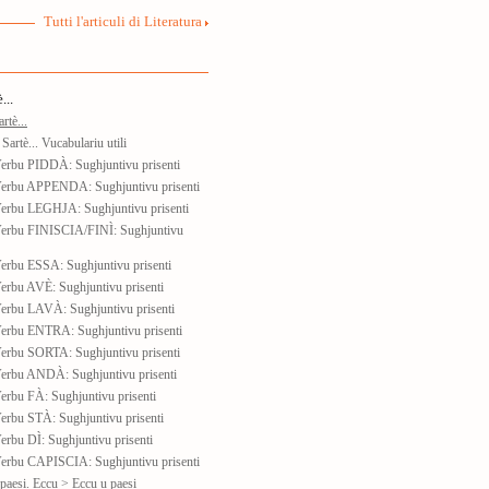
Tutti l'articuli di Literatura
...
rtè...
Sartè... Vucabulariu utili
Verbu PIDDÀ: Sughjuntivu prisenti
Verbu APPENDA: Sughjuntivu prisenti
Verbu LEGHJA: Sughjuntivu prisenti
Verbu FINISCIA/FINÌ: Sughjuntivu
erbu ESSA: Sughjuntivu prisenti
erbu AVÈ: Sughjuntivu prisenti
Verbu LAVÀ: Sughjuntivu prisenti
Verbu ENTRA: Sughjuntivu prisenti
Verbu SORTA: Sughjuntivu prisenti
Verbu ANDÀ: Sughjuntivu prisenti
erbu FÀ: Sughjuntivu prisenti
erbu STÀ: Sughjuntivu prisenti
erbu DÌ: Sughjuntivu prisenti
Verbu CAPISCIA: Sughjuntivu prisenti
 paesi. Eccu > Eccu u paesi