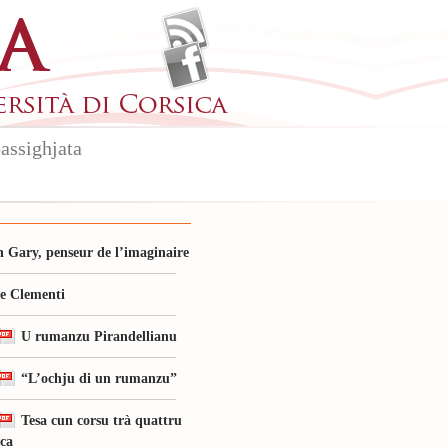
assighjata
 Gary, penseur de l’imaginaire
le Clementi
U rumanzu Pirandellianu
“L’ochju di un rumanzu”
Tesa cun corsu trà quattru
ica