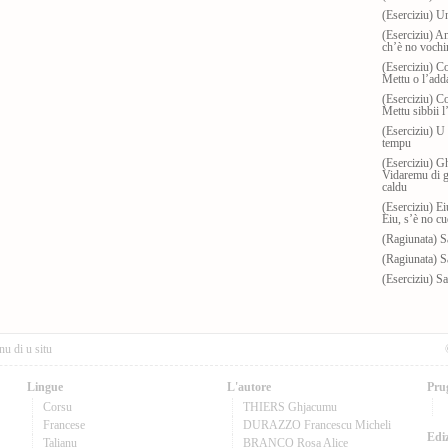
(Eserciziu) Un
(Eserciziu) A
ch’è no vochi
(Eserciziu) C
Mettu o l’add
(Eserciziu) C
Mettu sibbii l
(Eserciziu) U
tempu
(Eserciziu) G
Vidaremu di g
caldu
(Eserciziu) E
Eiu, s’è no c
(Ragiunata) Sa
(Ragiunata) Sa
(Eserciziu) Sa
nu di u situ
Lingue
L'autore
Pru
Corsu
THIERS Ghjacumu
Francese
DURAZZO Francescu Micheli
Ediz
Talianu
BRANCO Rosa Alice