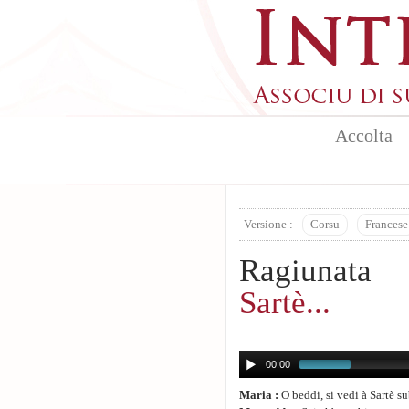
Aller au contenu principal
Accolta
Versione :
Corsu
Francese
Ragiunata
Sartè...
00:00
Maria :
O beddi, si vedi à Sartè s