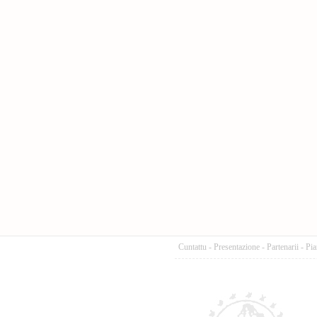
Cuntattu
-
Presentazione
-
Partenarii
-
Pia