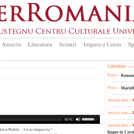
Associu
Literatura
Scontri
Impara u Corsu
Sp
Literatura
Prosa
Romain
Prosa
Mariel
Attività altre
Attività altre
00:41
Attività altre
ubra à Prubià… è u so timpacciu !
lingue in Cors