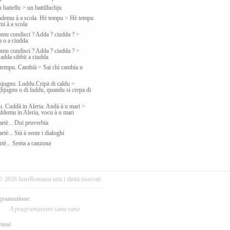
 battellu > un battilluchju
ndemu à a scola. Hè tempu > Hè tempu
mi à a scola
omu cundisci ? Adda ? ciudda ? >
a o a ciudda.
omu cundisci ? Adda ? ciudda ? >
’adda sibbii a ciudda
 tempu. Cambià > Sai chì cambia u
hjugnu. Luddu.Cripà di caldu >
hjugnu o di luddu, quandu si crepa di
iu. Cuddà in Aleria. Andà à u mari >
uddemu in Aleria, vocu à u mari
rtè... Dui pruverbia
rtè... Stà à sente i dialoghi
rtè... Senta a canzona
© 2026 InterRomania tutti i diritti riservati
gramazione
A prugramazione sana sana
ioni