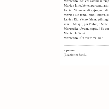
Marcedda :
Sai chì cambia u temp
Maria :
Innò, hè tempu cambiarin
Leria :
Vidaremu di ghjugnu o di l
Maria :
Ma tandu, sibbii luddu, si
Leria :
Eiu, s’è no falemu più ingh
sani… Ma quì, par Prubià, o Sart
Marcedda :
Avemu capitu ! Se com
Maria :
In Sartè
Marcedda :
Ùn avarè mai bè !
« prima
(Lezzione) Sartè...