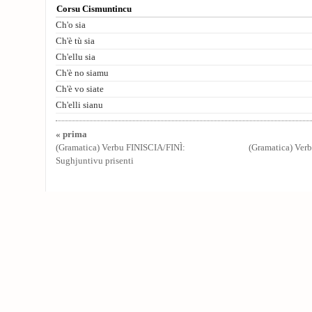
Corsu Cismuntincu
Ch'o sia
Ch'è tù sia
Ch'ellu sia
Ch'è no siamu
Ch'è vo siate
Ch'elli sianu
« prima
(Gramatica) Verbu FINISCIA/FINÌ:
(Gramatica) Verb
Sughjuntivu prisenti