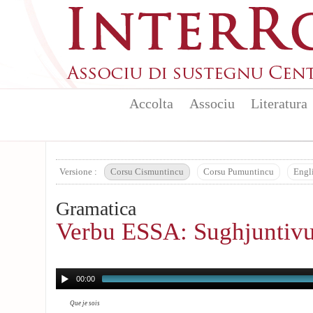
Aller au contenu principal
Accolta
Associu
Literatura
Versione :
Corsu Cismuntincu
Corsu Pumuntincu
Engl
Gramatica
Verbu ESSA: Sughjuntivu 
00:00
Que je sois