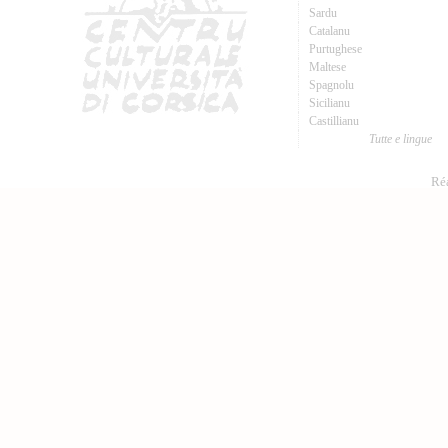
Sardu
Catalanu
Purtughese
Maltese
Spagnolu
Sicilianu
Castillianu
Tutte e lingue
Réa