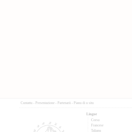
Cuntattu
-
Presentazione
-
Partenarii
-
Pianu di u situ
Lingue
Corsu
Francese
Talianu