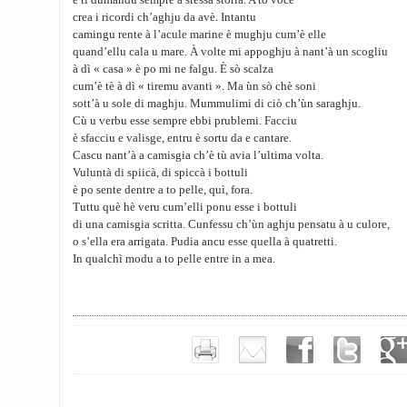
è ti dumandu sempre a stessa storia. A to voce
crea i ricordi ch’aghju da avè. Intantu
camingu rente à l’acule marine è mughju cum’è elle
quand’ellu cala u mare. À volte mi appoghju à nant’à un scogliu
à dì « casa » è po mi ne falgu. È sò scalza
cum’è tè à dì « tiremu avanti ». Ma ùn sò chè soni
sott’à u sole di maghju. Mummulimi di ciò ch’ùn saraghju.
Cù u verbu esse sempre ebbi prublemi. Facciu
è sfacciu e valisge, entru è sortu da e cantare.
Cascu nant’à a camisgia ch’è tù avia l’ultima volta.
Vuluntà di spiicà, di spiccà i bottuli
è po sente dentre a to pelle, quì, fora.
Tuttu què hè veru cum’elli ponu esse i bottuli
di una camisgia scritta. Cunfessu ch’ùn aghju pensatu à u culore,
o s’ella era arrigata. Pudia ancu esse quella à quatretti.
In qualchì modu a to pelle entre in a mea.