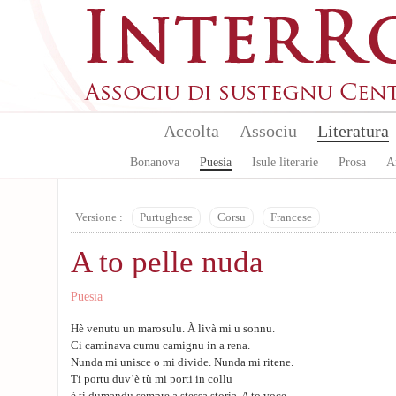
Aller au contenu principal
Accolta
Associu
Literatura
Bonanova
Puesia
Isule literarie
Prosa
A
Versione :
Purtughese
Corsu
Francese
A to pelle nuda
Puesia
Hè venutu un marosulu. À livà mi u sonnu.
Ci caminava cumu camignu in a rena.
Nunda mi unisce o mi divide. Nunda mi ritene.
Ti portu duv’è tù mi porti in collu