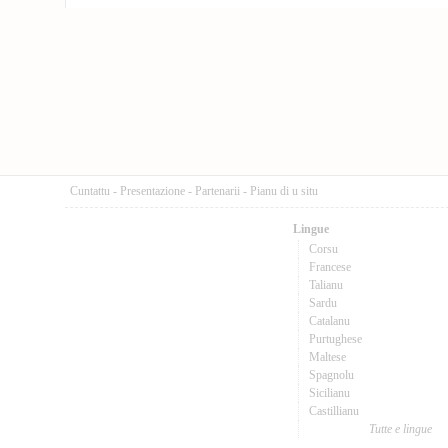
Cuntattu
-
Presentazione
-
Partenarii
-
Pianu di u situ
Lingue
Corsu
Francese
Talianu
Sardu
Catalanu
Purtughese
Maltese
Spagnolu
Sicilianu
Castillianu
Tutte e lingue