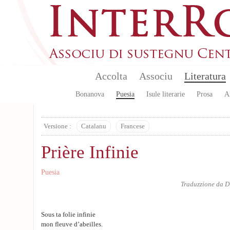
Aller au contenu principal
Accolta
Associu
Literatura
Bonanova
Puesia
Isule literarie
Prosa
A
Versione :
Catalanu
Francese
Prière Infinie
Puesia
Traduzzione da
D
Sous ta folie infinie
mon fleuve d’abeilles.