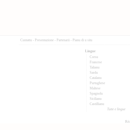
Cuntattu
-
Presentazione
-
Partenarii
-
Pianu di u situ
Lingue
Corsu
Francese
Talianu
Sardu
Catalanu
Purtughese
Maltese
Spagnolu
Sicilianu
Castillianu
Tutte e lingue
Réa