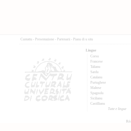
Cuntattu
-
Presentazione
-
Partenarii
-
Pianu di u situ
Lingue
Corsu
Francese
Talianu
Sardu
Catalanu
Purtughese
Maltese
Spagnolu
Sicilianu
Castillianu
Tutte e lingue
Réa