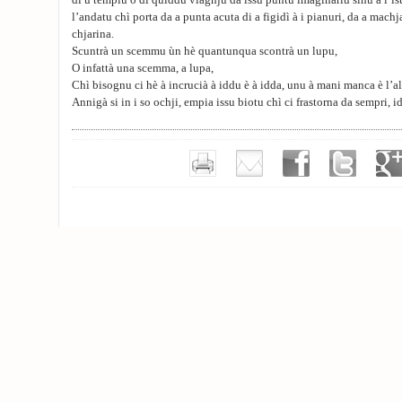
di u tempiu o di quiddu viaghju da issu puntu imaginariu sinu à l’is
l’andatu chì porta da a punta acuta di a figidì à i pianuri, da a mach
chjarina.
Scuntrà un scemmu ùn hè quantunqua scontrà un lupu,
O infattà una scemma, a lupa,
Chì bisognu ci hè à incrucià à iddu è à idda, unu à mani manca è l’alt
Annigà si in i so ochji, empia issu biotu chì ci frastorna da sempri, i