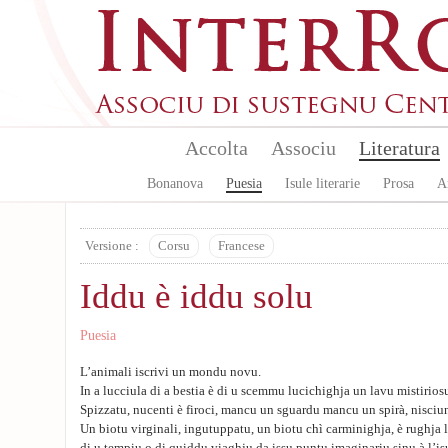
Aller au contenu principal
Accolta
Associu
Literatura
Bonanova
Puesia
Isule literarie
Prosa
A
Versione :
Corsu
Francese
Iddu è iddu solu
Puesia
L’animali iscrivi un mondu novu.
In a lucciula di a bestia è di u scemmu lucichighja un lavu mistirios
Spizzatu, nucenti è firoci, mancu un sguardu mancu un spirà, nisciu
Un biotu virginali, ingutuppatu, un biotu chì carminighja, è rughja 