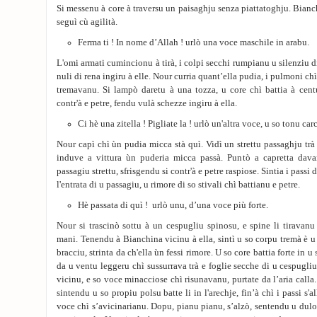
Si messenu à core à traversu un paisaghju senza piattatoghju. Bianc
seguì cù agilità.
Ferma ti ! In nome d’Allah ! urlò una voce maschile in arabu.
L'omi armati cumincionu à tirà, i colpi secchi rumpianu u silenziu d
nuli di rena ingiru à elle. Nour curria quant’ella pudia, i pulmoni ch
tremavanu. Si lampò daretu à una tozza, u core chì battia à cent
contr'à e petre, fendu vulà schezze ingiru à ella.
Ci hè una zitella ! Pigliate la ! urlò un'altra voce, u so tonu ca
Nour capì chì ùn pudia micca stà quì. Vidì un strettu passaghju tr
induve a vittura ùn puderia micca passà. Puntò a capretta davan
passagiu strettu, sfrisgendu si contr'à e petre raspiose. Sintia i passi
l'entrata di u passagiu, u rimore di so stivali chì battianu e petre.
Hè passata di quì ! urlò unu, d’una voce più forte.
Nour si trascinò sottu à un cespugliu spinosu, e spine li tiravanu 
mani. Tenendu à Bianchina vicinu à ella, sintì u so corpu tremà è u
bracciu, strinta da ch'ella ùn fessi rimore. U so core battia forte in u 
da u ventu leggeru chì sussurrava trà e foglie secche di u cespugliu
vicinu, e so voce minacciose chì risunavanu, purtate da l’aria calla. 
sintendu u so propiu polsu batte li in l'arechje, fin’à chì i passi s'
voce chì s’avicinarianu. Dopu, pianu pianu, s’alzò, sentendu u dulor