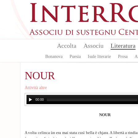
Aller au contenu principal
Accolta
Associu
Literatura
Bonanova
Puesia
Isule literarie
Prosa
A
NOUR
Attività altre
00:00
NOUR
A volta celinca ùn era mai stata cusì bella è chjara. A libertà a rind