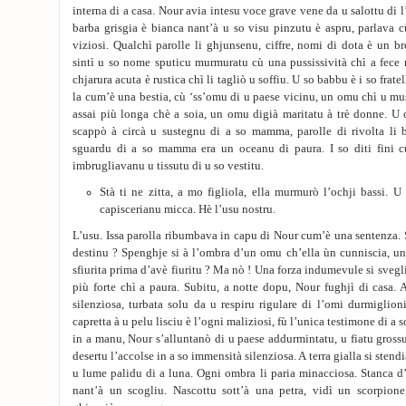
interna di a casa. Nour avia intesu voce grave vene da u salottu di
barba grisgia è bianca nant’à u so visu pinzutu è aspru, parlava 
viziosi. Qualchì parolle li ghjunsenu, ciffre, nomi di dota è un b
sintì u so nome sputicu murmuratu cù una pussissività chì a fece 
chjarura acuta è rustica chì li tagliò u soffiu. U so babbu è i so frate
la cum’è una bestia, cù ‘ss’omu di u paese vicinu, un omu chì u m
assai più longa chè a soia, un omu digià maritatu à trè donne. U 
scappò à circà u sustegnu di a so mamma, parolle di rivolta li
sguardu di a so mamma era un oceanu di paura. I so diti fini cup
imbrugliavanu u tissutu di u so vestitu.
Stà ti ne zitta, a mo figliola, ella murmurò l’ochji bassi. U 
capiscerianu micca. Hè l’usu nostru.
L’usu. Issa parolla ribumbava in capu di Nour cum’è una sentenza.
destinu ? Spenghje si à l’ombra d’un omu ch’ella ùn cunniscia, una
sfiurita prima d’avè fiuritu ? Ma nò ! Una forza indumevule si svegliò
più forte chì a paura. Subitu, a notte dopu, Nour fughjì di casa. A
silenziosa, turbata solu da u respiru rigulare di l’omi durmiglion
capretta à u pelu lisciu è l’ogni maliziosi, fù l’unica testimone di a s
in a manu, Nour s’alluntanò di u paese addurmintatu, u fiatu grossu
desertu l’accolse in a so immensità silenziosa. A terra gialla si stend
u lume palidu di a luna. Ogni ombra li paria minacciosa. Stanca d
nant’à un scogliu. Nascottu sott’à una petra, vidì un scorpione