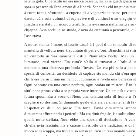
sete in gola. U periculu ùn era micca passatu, ma avia guadagnatu u
spaziu per respirà l'aria amara di a libertà. Sapendu chì ùn pudia mic
à corre tornu, sfruttendu a cuperta di a vegetazione bassa per piat
daretu, cù a sola vuluntà di sopravive è di cuntinuà u so viaghju ve
jihadisti era statu un ricordu terribile, ma avia ancu riaffermatu a so
chjappà. Avia sceltu a so strada, è avia da cuntinuà à percorrela, q
l'aspittava.
A notte, stanca à more, si lasciò cascà à i pedi d’un tombulu di 
mantellu di vellutu neru, trapuntatu di petre d’oru. Bianchina si stri
un cunfortu in ‘ssa immensità ostile. Nour alzò l’ochji. Mai ùn a
luminose, cusì vicine. Era cum’è s’ella si truvassi à l’orlu d’
mumentu, una chetezza prufonda l’invase. Ùn era più solu a paura
spezia di curiosità, un desideriu di capisce stu mondu chì s’era ape
chì li era parsu prima un nemicu, cuminciò à rivelà una bellezza st
Ogni pentone era una curva perfetta, ogni ombra un misteru. È in ‘s
sintì per a prima volta a so propria voce interiore. Ùn era più a voce di
futura sposa. Era a voce di Nour, una criatura sola di fronte à l
sceglie u so destinu. Si dumandò quale ella era veramente, al di là 
l’aspettative di u so paese. Era forte, l’avia dimustratu scapp
dimustratu affruntendu i periculi. Ma era dinù fragile, è a sulitudine
quella notte stellata, Nour ebbe una spezia di rivelazione. A ver
ch’ella avia lasciatu, ma e catene invisibile di e tradizioni è di l’
micca solu scappà, ma truvà u so sensu sputicu in ‘ssu mondu vastu 