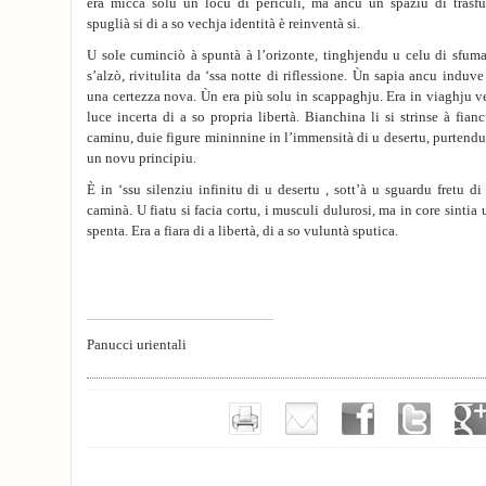
era micca solu un locu di periculi, ma ancu un spaziu di trasf
spuglià si di a so vechja identità è reinventà si.
U sole cuminciò à spuntà à l’orizonte, tinghjendu u celu di sfuma
s’alzò, rivitulita da ‘ssa notte di riflessione. Ùn sapia ancu indu
una certezza nova. Ùn era più solu in scappaghju. Era in viaghju ve
luce incerta di a so propria libertà. Bianchina li si strinse à fia
caminu, duie figure mininnine in l’immensità di u desertu, purtendu
un novu principiu.
È in ‘ssu silenziu infinitu di u desertu , sott’à u sguardu fretu d
caminà. U fiatu si facia cortu, i musculi dulurosi, ma in core sinti
spenta. Era a fiara di a libertà, di a so vuluntà sputica.
Panucci urientali