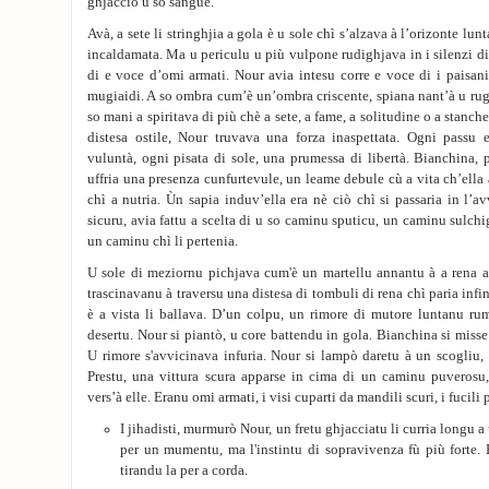
ghjacciò u so sangue.
Avà, a sete li stringhjia a gola è u sole chì s’alzava à l’orizonte lu
incaldamata. Ma u periculu u più vulpone rudighjava in i silenzi di
di e voce d’omi armati. Nour avia intesu corre e voce di i paisani.
mugiaidi. A so ombra cum’è un’ombra criscente, spiana nant’à u rugh
so mani a spiritava di più chè a sete, a fame, a solitudine o a stanch
distesa ostile, Nour truvava una forza inaspettata. Ogni passu 
vuluntà, ogni pisata di sole, una prumessa di libertà. Bianchina,
uffria una presenza cunfurtevule, un leame debule cù a vita ch’ella 
chì a nutria. Ùn sapia induv’ella era nè ciò chì si passaria in l’a
sicuru, avia fattu a scelta di u so caminu sputicu, un caminu sulchi
un caminu chì li pertenia.
U sole di meziornu pichjava cum'è un martellu annantu à a rena a
trascinavanu à traversu una distesa di tombuli di rena chì paria infin
è a vista li ballava. D’un colpu, un rimore di mutore luntanu rum
desertu. Nour si piantò, u core battendu in gola. Bianchina si misse 
U rimore s'avvicinava infuria. Nour si lampò daretu à un scogliu, t
Prestu, una vittura scura apparse in cima di un caminu puverosu
vers’à elle. Eranu omi armati, i visi cuparti da mandili scuri, i fucili 
I jihadisti, murmurò Nour, un fretu ghjacciatu li curria longu a
per un mumentu, ma l'instintu di sopravivenza fù più forte.
tirandu la per a corda.