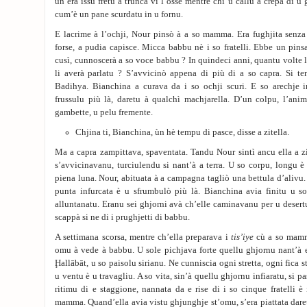
ùn era issu fretu à truncà vi l’osse mentre chì u callu à crepà di u
cum’è un pane scurdatu in u fornu.
E lacrime à l’ochji, Nour pinsò à a so mamma. Era fughjita senza 
forse, a pudia capisce. Micca babbu nè i so fratelli. Ebbe un pin
cusì, cunnoscerà a so voce babbu ? In quindeci anni, quantu volte l
li averà parlatu ? S’avvicinò appena di più di a so capra. Si ten
Badihya. Bianchina a curava da i so ochji scuri. E so arechje i
frussulu più là, daretu à qualchì machjarella. D’un colpu, l’anim
gambette, u pelu fremente.
Chjina ti, Bianchina, ùn hè tempu di pasce, disse a zitella.
Ma a capra zampittava, spaventata. Tandu Nour sintì ancu ella a zi
s’avvicinavanu, turciulendu si nant’à a terra. U so corpu, longu è 
piena luna. Nour, abituata à a campagna tagliò una bettula d’alivu.
punta infurcata è u sfrumbulò più là. Bianchina avia finitu u so
alluntanatu. Eranu sei ghjorni avà ch’elle caminavanu per u desert
scappà si ne di i prughjetti di babbu.
A settimana scorsa, mentre ch’ella preparava i
tis’iye
cù a so mamm
omu à vede à babbu. U sole pichjava forte quellu ghjornu nant’à e 
Ḩallābāt, u so paisolu sirianu. Ne cunniscia ogni stretta, ogni fica s
u ventu è u travagliu. A so vita, sin’à quellu ghjornu infiaratu, si p
ritimu di e staggione, nannata da e rise di i so cinque fratelli è 
mamma. Quand’ella avia vistu ghjunghje st’omu, s’era piattata daret