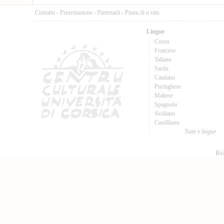
Cuntattu
-
Presentazione
-
Partenarii
-
Pianu di u situ
Lingue
Corsu
Francese
Talianu
Sardu
Catalanu
Purtughese
Maltese
Spagnolu
Sicilianu
Castillianu
Tutte e lingue
Réa