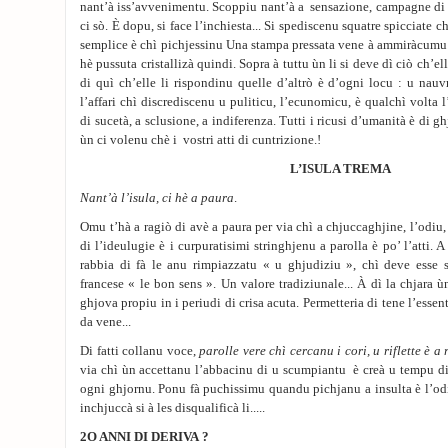
nant’à iss’avvenimentu. Scoppiu nant’à a sensazione, campagne di di
ci sò. È dopu, si face l’inchiesta... Si spediscenu squatre spicciate c
semplice è chì pichjessinu Una stampa pressata vene à ammiràcumu tu
hè pussuta cristallizà quindi. Sopra à tuttu ùn li si deve dì ciò ch’e
di quì ch’elle li rispondinu quelle d’altrò è d’ogni locu : u nauvr
l’affari chì discrediscenu u puliticu, l’ecunomicu, è qualchì volta
di sucetà, a sclusione, a indiferenza. Tutti i ricusi d’umanità è di ghj
ùn ci volenu chè i vostri atti di cuntrizione.!
L’ISULA TREMA
Nant’à l’isula, ci hè a paura
.
Omu t’hà a ragiò di avè a paura per via chì a chjuccaghjine, l’odiu
di l’ideulugie è i curpuratisimi stringhjenu a parolla è po’ l’atti. 
rabbia di fà le anu rimpiazzatu « u ghjudiziu », chì deve esse
francese « le bon sens ». Un valore tradiziunale... À dì la chjara 
ghjova propiu in i periudi di crisa acuta. Permetteria di tene l’essen
da vene...
Di fatti collanu voce,
parolle vere chì cercanu i cori, u riflette è a 
via chì ùn accettanu l’abbacinu di u scumpiantu è creà u tempu di
ogni ghjornu. Ponu fà puchissimu quandu pichjanu a insulta è l’odi
inchjuccà si à les disqualificà li.....
2O ANNI DI DERIVA ?