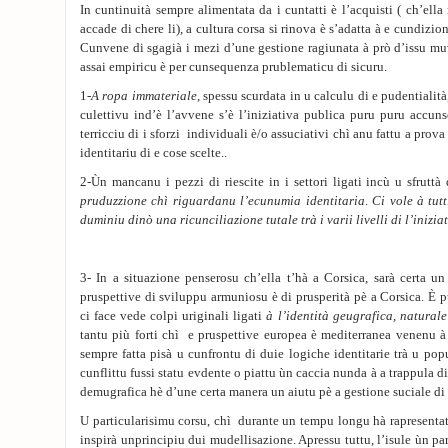
In cuntinuità sempre alimentata da i cuntatti è l’acquisti ( ch’ella 
accade di chere li), a cultura corsa si rinova è s’adatta à e cundizio
Cunvene di sgagià i mezi d’une gestione ragiunata à prò d’issu mu
assai empiricu è per cunsequenza prublematicu di sicuru.
1
-A ropa immateriale
, spessu scurdata in u calculu di e pudentialit
culettivu ind’è l’avvene s’è l’iniziativa publica puru puru accuns
terricciu di i sforzi individuali è/o assuciativi chì anu fattu a prova 
identitariu di e cose scelte..
2-Ùn mancanu i pezzi di riescite in i settori ligati incù u sfruttà
pruduzzione chì riguardanu l’ecunumia identitaria
.
Ci vole à tutt
duminiu dinò una ricunciliazione tutale trà i varii livelli di l’iniziat
3- In a situazione penserosu ch’ella t’hà a Corsica, sarà certa u
pruspettive di sviluppu armuniosu è di prusperità pè a Corsica. È p
ci face vede colpi uriginali ligati
à l’identità geugrafica, naturale
tantu più forti chì e pruspettive europea è mediterranea venenu à a
sempre fatta pisà u cunfrontu di duie logiche identitarie trà u pop
cunflittu fussi statu evdente o piattu ùn caccia nunda à a trappula di
demugrafica hè d’une certa manera un aiutu pè a gestione suciale di
U particularisimu corsu, chì durante un tempu longu hà rapresenta
inspirà unprincipiu dui mudellisazione. Apressu tuttu, l’isule ùn pa