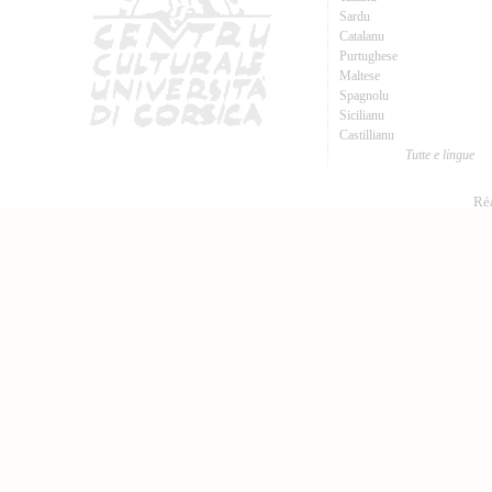
Sardu
Catalanu
Purtughese
Maltese
Spagnolu
Sicilianu
Castillianu
Tutte e lingue
Réa