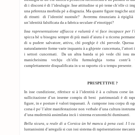
di i discorsi è di l’ideulugie. Isse attitudine si pò teme ch’elle ci im
una prferenza morbida pè a disgrazia. Ma quante figure tragiche azz
di ritratti di l’identité nustrale? Averemu rinunziatu à ripiglià 
un’identità falsificata da a fabrica seculare d’etnotippi?
Issa rapresentazione affiacca e vuluntà è vi face incapace per l
spicca hè u bisognu sempre di più maiò d’aiutu è u ricorsu permanent
di u pudere salvatore, attivu, chì porghje è chì prevede. Quessa 
naturalamente forme varie inquantu à a ghjente cuncernata, l’attori i
i settori cuncernati. Da un altra banda si pò vede chì issu 
manicheisimu vechju ch’ellu furmuleghja torna contr’à u
cumplettamente disqualificata in u so raportu cù u tempu presente.
PRUSPETTIVE ?
In isse cundizione, riferisce si à l’identità è à a cultura corse ù
sullicitazione d’un inseme compiu di beni patrimuniali è di rapr
figure, in e posture è valori trapassati. À cumpone issu corpu di oge
corsa è po’ l’altre manifestazione non verbale d’una cultura instru
d’una mudernità assimilata incù i sistema ecunomichi duminanti.
Bella sicura, u reale di a Corsica ùn hè mancu à pena cusì. I
I cu
luntanissimi d’arregulà si cun issi sistema di raprisentatione mecanis