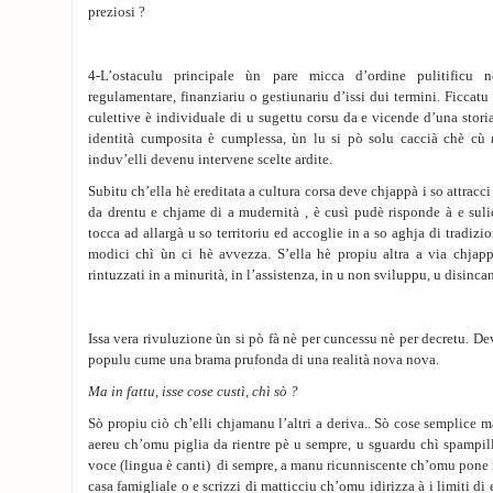
preziosi ?
4-L’ostaculu principale ùn pare micca d’ordine pulitific
regulamentare, finanziariu o gestiunariu d’issi dui termini. Ficcatu
culettive è individuale di u sugettu corsu da e vicende d’una stori
identità cumposita è cumplessa, ùn lu si pò solu caccià chè cù
induv’elli devenu intervene scelte ardite.
Subitu ch’ella hè ereditata a cultura corsa deve chjappà i so attracci
da drentu e chjame di a mudernità , è cusì pudè risponde à e suli
tocca ad allargà u so territoriu ed accoglie in a so aghja di tradizio
modici chì ùn ci hè avvezza. S’ella hè propiu altra a via chjappa
rintuzzati in a minurità, in l’assistenza, in u non sviluppu, u disinca
Issa vera rivuluzione ùn si pò fà nè per cuncessu nè per decretu. D
populu cume una brama prufonda di una realità nova nova.
Ma in fattu, isse cose custì, chì sò ?
Sò propiu ciò ch’elli chjamanu l’altri a deriva.. Sò cose semplice ma
aereu ch’omu piglia da rientre pè u sempre, u sguardu chì spampill
voce (lingua è canti) di sempre, a manu ricunniscente ch’omu pone n
casa famigliale o e scrizzi di matticciu ch’omu idirizza à i limiti di