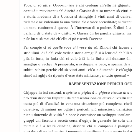
Voce, ci sò altre. Opportuniste
è chì credenu ch’ellu hè ghjuntu
contu à u muvimentu chì discitò a Corsica di u so turpore sò vinti 
a storia muderna di a Corsica si stringhje à vinti anni di deriva
riclama è ne vulerianu fà una divisa. Sò e voce accreditate; si dicen
un sonu cunformu à quessa. À l’interessu di u pudere. È dinò à 
parlanu di u statu di « dirittu ». Quessa ùn hè parolla ghjusta, m
più: ùn si sà mai ciò ch’ellu ci pò riservà l’avvene.
Per compie ci sò
quelle voce chì voce ùn sò
. Rimori chì facenu c
stridulimi di à chì vole vede a storia arregulà si à leur ciò ch’elli 
più. In furia, in furia chì ci vole à fà la la finita chì dumane ù
saraghju o vechju. A prusperità, u sviluppu, a pace, u spannà di a 
subitu subitu perchè chì sò vinti anni ch’o a dumandu è ch’aghju fa
sinnò mi aghju da ripente d’esse statu militante per tuttu quessu! »
RAPRESENTAZIONE PERICULOSE
Chjappu in issi rastorni,
u spiritu si piglia à u ghjocu viziosu di a 
prò d’un discorsu trapuntu da rapresentazione culettive duv’ellu sup
tratta più di d’analizà in veru una situazione più cumplessa chell
culettivu, di sminuì ne oghje i periculi più minaciosi, transizio
pianu durevule di vultà à a pace è custruisce un sviluppu insulare.
gruppi chì facenu a sucetà corsa d’oghje in generale hè solu un
murale è à a lealtà citadina, discorsi chì si campanu à piangh
nustalgia di un’età mitica à penuccia identificata à un passatu in da