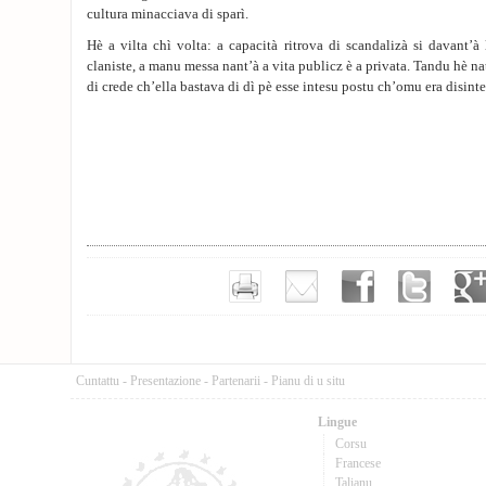
cultura minacciava di sparì.
Hè a vilta chì volta: a capacità ritrova di scandalizà si davant’à 
claniste, a manu messa nant’à a vita publicz è a privata. Tandu hè nat
di crede ch’ella bastava di dì pè esse intesu postu ch’omu era disinte
Cuntattu
-
Presentazione
-
Partenarii
-
Pianu di u situ
Lingue
Corsu
Francese
Talianu