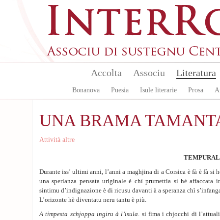
Aller au contenu principal
Accolta
Associu
Literatura
Bonanova
Puesia
Isule literarie
Prosa
A
UNA BRAMA TAMANT
Attività altre
TEMPURAL
Durante iss’ ultimi anni, l’anni a maghjina di a Corsica è fà è fà si
una sperianza pensata uriginale è chì prumettia si hè affaccata i
sintimu d’indignazione è di ricusu davanti à a speranza chì s’infang
L’orizonte hè diventatu neru tantu è più.
A timpesta schjoppa ingiru à l’isula
. si fima i chjocchi di l’attua