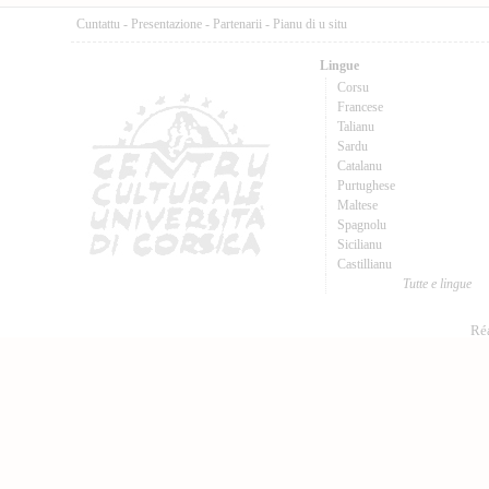
Cuntattu
-
Presentazione
-
Partenarii
-
Pianu di u situ
Lingue
Corsu
Francese
Talianu
Sardu
Catalanu
Purtughese
Maltese
Spagnolu
Sicilianu
Castillianu
Tutte e lingue
Réa