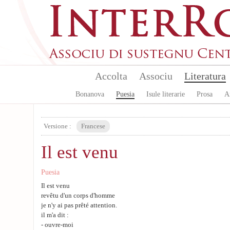
Skip to main content
Accolta
Associu
Literatura
Bonanova
Puesia
Isule literarie
Prosa
A
Versione :
Francese
Il est venu
Puesia
Il est venu
revêtu d'un corps d'homme
je n'y ai pas prêté attention.
il m'a dit :
- ouvre-moi