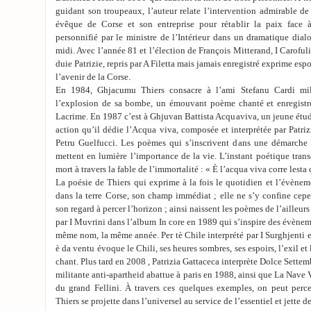
guidant son troupeaux, l’auteur relate l’intervention admirable 
évêque de Corse et son entreprise pour rétablir la paix face à
personnifié par le ministre de l’Intérieur dans un dramatique dial
midi. Avec l’année 81 et l’élection de François Mitterand, I Caroful
duie Patrizie, repris par A Filetta mais jamais enregistré exprime esp
l’avenir de la Corse.
En 1984, Ghjacumu Thiers consacre à l’ami Stefanu Cardi mi
l’explosion de sa bombe, un émouvant poème chanté et enregistr
Lacrime. En 1987 c’est à Ghjuvan Battista Acquaviva, un jeune étudi
action qu’il dédie l’Acqua viva, composée et interprétée par Patrizi
Petru Guelfucci. Les poèmes qui s’inscrivent dans une démarch
mettent en lumière l’importance de la vie. L’instant poétique trans
mort à travers la fable de l’immortalité : « È l’acqua viva corre les
La poésie de Thiers qui exprime à la fois le quotidien et l’évène
dans la terre Corse, son champ immédiat ; elle ne s’y confine cep
son regard à percer l’horizon ; ainsi naissent les poèmes de l’ailleu
par I Muvrini dans l’album In core en 1989 qui s’inspire des évènem
même nom, la même année. Per tè Chile interprété par I Surghjenti 
è da ventu évoque le Chili, ses heures sombres, ses espoirs, l’exil et 
chant. Plus tard en 2008 , Patrizia Gattaceca interprète Dolce Sett
militante anti-apartheid abattue à paris en 1988, ainsi que La Nave Và
du grand Fellini. À travers ces quelques exemples, on peut per
Thiers se projette dans l’universel au service de l’essentiel et jette de