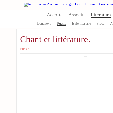
Aller au contenu principal
Accolta
Associu
Literatura
Bonanova
Puesia
Isule literarie
Prosa
A
Chant et littérature.
Puesia