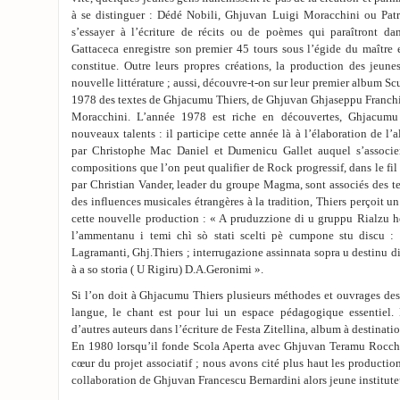
à se distinguer : Dédé Nobili, Ghjuvan Luigi Moracchini ou Patr
s’essayer à l’écriture de récits ou de poèmes qui paraîtront dan
Gattaceca enregistre son premier 45 tours sous l’égide du maître 
constitue. Outre leurs propres créations, la production des jeune
nouvelle littérature ; aussi, découvre-t-on sur leur premier album Sc
1978 des textes de Ghjacumu Thiers, de Ghjuvan Ghjaseppu Franch
Moracchini. L’année 1978 est riche en découvertes, Ghjacumu 
nouveaux talents : il participe cette année là à l’élaboration de l
par Christophe Mac Daniel et Dumenicu Gallet auquel s’associer
compositions que l’on peut qualifier de Rock progressif, dans le 
par Christian Vander, leader du groupe Magma, sont associés des t
des influences musicales étrangères à la tradition, Thiers perçoit un 
cette nouvelle production : « A pruduzzione di u gruppu Rialzu hè 
l’ammentanu i temi chì sò stati scelti pè cumpone stu discu : r
Lagramanti, Ghj.Thiers ; interrugazione assinnata sopra u destinu di 
à a so storia ( U Rigiru) D.A.Geronimi ».
Si l’on doit à Ghjacumu Thiers plusieurs méthodes et ouvrages dest
langue, le chant est pour lui un espace pédagogique essentiel. 
d’autres auteurs dans l’écriture de Festa Zitellina, album à destinati
En 1980 lorsqu’il fonde Scola Aperta avec Ghjuvan Teramu Rocchi
cœur du projet associatif ; nous avons cité plus haut les productio
collaboration de Ghjuvan Francescu Bernardini alors jeune institute