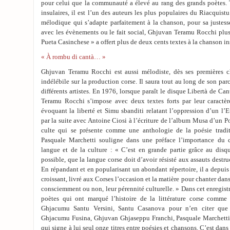
pour celui que la communauté a élevé au rang des grands poètes. Trè
insulaires, il est l’un des auteurs les plus populaires du Riacquist
mélodique qui s’adapte parfaitement à la chanson, pour sa justess
avec les évènements ou le fait social, Ghjuvan Teramu Rocchi 
Pueta Casinchese » a offert plus de deux cents textes à la chanson in
« À rombu di cantà… »
Ghjuvan Teramu Rocchi est aussi mélodiste, dès ses premières ch
indélébile sur la production corse. Il saura tout au long de son par
différents artistes. En 1976, lorsque paraît le disque Libertà de C
Teramu Rocchi s’impose avec deux textes forts par leur caract
évoquant la liberté et Simu sbanditi relatant l’oppression d’un l’Et
par la suite avec Antoine Ciosi à l’écriture de l’album Musa d’un P
culte qui se présente comme une anthologie de la poésie tradit
Pasquale Marchetti souligne dans une préface l’importance du
langue et de la culture : « C’est en grande partie grâce au disqu
possible, que la langue corse doit d’avoir résisté aux assauts destru
En répandant et en popularisant un abondant répertoire, il a depuis
croissant, livré aux Corses l’occasion et la matière pour chanter dans
consciemment ou non, leur pérennité culturelle. » Dans cet enregis
poètes qui ont marqué l’histoire de la littérature corse comme
Ghjacumu Santu Versini, Santu Casanova pour n’en citer que 
Ghjacumu Fusina, Ghjuvan Ghjaseppu Franchi, Pasquale Marchett
qui signe à lui seul onze titres entre poésies et chansons. C’est dans