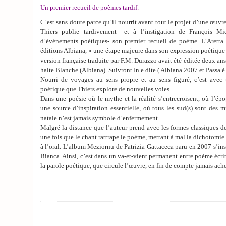
Un premier recueil de poèmes tardif.
C’est sans doute parce qu’il nourrit avant tout le projet d’une œ
Thiers publie tardivement –et à l’instigation de François Mi
d’événements poétiques- son premier recueil de poème. L’Aretta
éditions Albiana, « une étape majeure dans son expression poétique
version française traduite par F.M. Durazzo avait été éditée deux ans 
halte Blanche (Albiana). Suivront In e dite ( Albiana 2007 et Passa 
Nourri de voyages au sens propre et au sens figuré, c’est avec
poétique que Thiers explore de nouvelles voies.
Dans une poésie où le mythe et la réalité s’entrecroisent, où l’ép
une source d’inspiration essentielle, où tous les sud(s) sont des mir
natale n’est jamais symbole d’enfermement.
Malgré la distance que l’auteur prend avec les formes classiques de
une fois que le chant rattrape le poème, mettant à mal la dichotomie 
à l’oral. L’album Meziornu de Patrizia Gattaceca paru en 2007 s’ins
Bianca. Ainsi, c’est dans un va-et-vient permanent entre poème écr
la parole poétique, que circule l’œuvre, en fin de compte jamais ach