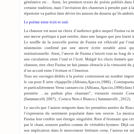
générative etc… Ainsi, les premiers textes de poésie publiés dans
certaine tradition, mais l’invitation des chanteurs à prendre part à
répertoire va parfois faire dévier les auteurs du dessein qu’ils ambit
Le poème entre écrit et oral.
La chanson est aussi un choix d’audience grâce auquel Fusina va 
une œuvre poétique à part entière, dans une langue que peu lisent
Le souffle de la nouvelle poésie de Fusina est véhiculé par l’oral
néanmoins confirmé par une œuvre écrite notable ainsi qu
institutionnelle. Ainsi, l’œuvre de Fusina s’inscrit tout au long de
une circulation entre l’oral et l’écrit. Malgré les choix formels que
chanson, rien chez Fusina ne fait jamais obstacle à la virtuosité du 
d’un accord entre l’écriture et l’émotion.
Tous ses ouvrages dédiés à la poésie contiennent un nombre import
le cas pour E sette chjappelle (Albiana,Ajaccio,1986) ; Contrapunt
et particulièrement Versu cantarecciu (Albiana, Ajaccio,1996) dans le
première …au parfum plus chantant”; viennent ensuite Cors
(Sammarcelli 2007) ; Corsica Neru è Biancu ( Sammarcelli , 2012).
Le succès que l’auteur remporte dans les premières années du Riacqu
l’expression du sentiment populaire dans son oeuvre. La musical
Fusina leur confère une énergie singulière. Rien d’étonnant que cer
par le chant, sonnent parfois comme de véritables hymnes. Déjà co
son implication dans le mouvement littéraire corse, l’auteur est so