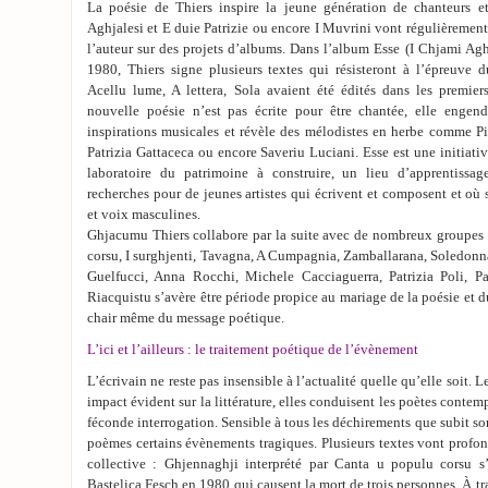
La poésie de Thiers inspire la jeune génération de chanteurs e
Aghjalesi et E duie Patrizie ou encore I Muvrini vont régulièrement 
l’auteur sur des projets d’albums. Dans l’album Esse (I Chjami Aghj
1980, Thiers signe plusieurs textes qui résisteront à l’épreuve d
Acellu lume, A lettera, Sola avaient été édités dans les premie
nouvelle poésie n’est pas écrite pour être chantée, elle engen
inspirations musicales et révèle des mélodistes en herbe comme Pie
Patrizia Gattaceca ou encore Saveriu Luciani. Esse est une initiat
laboratoire du patrimoine à construire, un lieu d’apprentissag
recherches pour de jeunes artistes qui écrivent et composent et où 
et voix masculines.
Ghjacumu Thiers collabore par la suite avec de nombreux groupes 
corsu, I surghjenti, Tavagna, A Cumpagnia, Zamballarana, Soledonn
Guelfucci, Anna Rocchi, Michele Cacciaguerra, Patrizia Poli, P
Riacquistu s’avère être période propice au mariage de la poésie et d
chair même du message poétique.
L’ici et l’ailleurs : le traitement poétique de l’évènement
L’écrivain ne reste pas insensible à l’actualité quelle qu’elle soit. 
impact évident sur la littérature, elles conduisent les poètes conte
féconde interrogation. Sensible à tous les déchirements que subit so
poèmes certains évènements tragiques. Plusieurs textes vont prof
collective : Ghjennaghji interprété par Canta u populu corsu s
Bastelica Fesch en 1980 qui causent la mort de trois personnes. À t