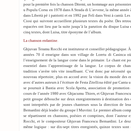
pour la première fois la chanson Ditemi, un hommage aux prisonniers
u Populu Corsu en 1978 dans A Strada di L’avvene, la même année 
dans Libertà pè i patriotti et en 1992 par Felì dans Veni à cantà. Les
Ciosi qui suivront accueillent plusieurs textes du poète. Des retro
espacées ont lieu par la suite jusqu’à la parution du disque Luisa
cinq textes, dont Luisa, titre éponyme de l’album.
La chanson enfantine.
Ghjuvan Teramu Rocchi est instituteur et conseiller pédagogique. À 
années 70 il enseigne dans son village de Loretu di Casinca où
l’enseignement de la langue corse dans le primaire. Le chant est p
essentiel dans l’apprentissage de la langue. Le corpus de chan
tradition s’avère très vite insuffisant. C’est donc par nécessité qu
nouveau répertoire, plus en accord avec la vision du monde des en
avec d’autres auteurs à l’écriture de Festa Zitellina édité par Canta
se poursuit à Bastia avec Scola Aperta, association de promotion 
cours de l’année 1980 avec Ghjacumu Thiers, et Ghjuvan Francescu 
petit groupe débouche sur deux enregistrements à destination des
sont interprétés par de jeunes chanteurs sous la direction de le
Bernardini déjà leader du groupe I Muvrini. Le premier album comp
se répartissent en chansons, poésies et comptines, dont l’auteur 
Rocchi, et le compositeur Ghjuvan Francescu Bernardini. Le deu
même logique : sur dix-sept titres enregistrés, quinze textes son