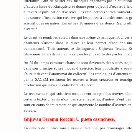
littérature. Afin de pallier aux manques engendrés par la situation
d’auteurs issue du Riacquistu se donne pour objectif d’œuvrer à la 
à travers la publication d’œuvres. Les intellectuels corses trouven
une source d’inspiration créative qui les pousse à aborder tous les gen
scientifiques ou autres. Durant ses 16 années d’existence Rigiru of
diversité.
Le chant va réunir les auteurs dans une même dynamique. Pour certai
chanteurs s’inscrit dans la durée et leur permet d’acquérir un
communauté. Trois auteurs se distinguent : Ghjuvan Teramu R
Ghjacumu Thiers demeurent à ce jour les plus sollicités par les interp
Au fil du temps certaines chansons sont devenues des succès majeu
dans son principe et ses modes d’exercice, leur popularité a souv
l’auteur devant l’anonymat du collectif. Les catalogues d’auteurs e
par la SACEM restituent les œuvres à leurs créateurs et témoig
production qui navigue entre l’oral et l’écrit.
Le recensement qui suit tient uniquement compte des œuvres dép
certains textes chantés n’ont pas été enregistrés, d’autres n’ont pas
sont en cours de traitement ce qui augmente le nombre d’œuvres en
auteurs.
Ghjuvan Teramu Rocchi: U pueta casinchese.
En dehors de publications à visée didactique, pas d’ouvrages litté