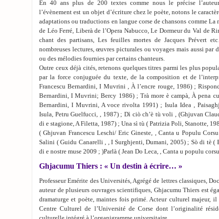
En 40 ans plus de 200 textes comme nous le précise l’auteu
l’évènement est un objet d’écriture chez le poète, notons le caractèr
adaptations ou traductions en langue corse de chansons comme La m
de Léo Ferré, Liberà de l’Opera Nabucco, Le Dormeur du Val de R
chant des partisans, Les feuilles mortes de Jacques Prévert e
nombreuses lectures, œuvres picturales ou voyages mais aussi par 
ou des mélodies fournies par certains chanteurs.
Outre ceux déjà cités, retenons quelques titres parmi les plus popula
par la force conjuguée du texte, de la composition et de l’inter
Francescu Bernardini, I Muvrini , À l’encre rouge, 1986) ; Rispon
Bernardini, I Muvrini; Bercy 1986) ; Trà more è campà, À pena c
Bernardini, I Muvrini, A voce rivolta 1991) ; Isula Idea , Paisag
Isula, Petru Guelfucci, , 1987) ; Dì ciò ch’è tù voli , (Ghjuvan Cla
di e stagione, A Filetta, 1987) ; Una sì tù ( Patrizia Poli, Stanotte, 19
( Ghjuvan Francescu Leschi/ Eric Gineste, , Canta u Populu Corsu
Salini ( Guidu Canarelli , , I Surghjenti, Dumani, 2005) ; Sò di tè 
di e nostre muse 2009 ; )Parlà ( Jean Do Leca, , Canta u populu cors
Ghjacumu Thiers : « Un destin à écrire… »
Professeur Emérite des Universités, Agrégé de lettres classiques, Do
auteur de plusieurs ouvrages scientifiques, Ghjacumu Thiers est éga
dramaturge et poète, maintes fois primé. Acteur culturel majeur, il
Centre Culturel de l’Université de Corse dont l’originalité rési
culturelle intégré à l’organigramme universitaire.