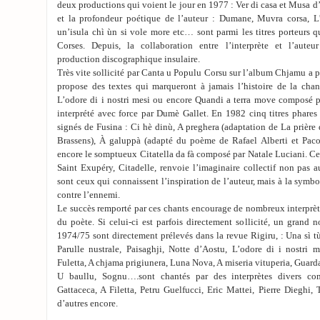
deux productions qui voient le jour en 1977 : Ver di casa et Musa d
et la profondeur poétique de l’auteur : Dumane, Muvra corsa, L
un’isula chì ùn si vole more etc… sont parmi les titres porteurs qu
Corses. Depuis, la collaboration entre l’interprète et l’auteu
production discographique insulaire.
Très vite sollicité par Canta u Populu Corsu sur l’album Chjamu a p
propose des textes qui marqueront à jamais l’histoire de la chan
L’odore di i nostri mesi ou encore Quandi a terra move composé p
interprété avec force par Dumè Gallet. En 1982 cinq titres phares
signés de Fusina : Ci hè dinù, A preghera (adaptation de La prière
Brassens), À galuppà (adapté du poème de Rafael Alberti et Paco 
encore le somptueux Citatella da fà composé par Natale Luciani. Ce 
Saint Exupéry, Citadelle, renvoie l’imaginaire collectif non pas
sont ceux qui connaissent l’inspiration de l’auteur, mais à la symbo
contre l’ennemi.
Le succès remporté par ces chants encourage de nombreux interprète
du poète. Si celui-ci est parfois directement sollicité, un grand
1974/75 sont directement prélevés dans la revue Rigiru, : Una sì t
Parulle nustrale, Paisaghji, Notte d’Aostu, L’odore di i nostri 
Fuletta, A chjama prigiunera, Luna Nova, A miseria vituperia, Guardat
U baullu, Sognu….sont chantés par des interprètes divers com
Gattaceca, A Filetta, Petru Guelfucci, Eric Mattei, Pierre Dieghi,
d’autres encore.