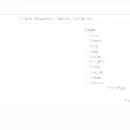
Cuntattu
-
Presentazione
-
Partenarii
-
Pianu di u situ
Lingue
Corsu
Francese
Talianu
Sardu
Catalanu
Purtughese
Maltese
Spagnolu
Sicilianu
Castillianu
Tutte e lingue
Réa