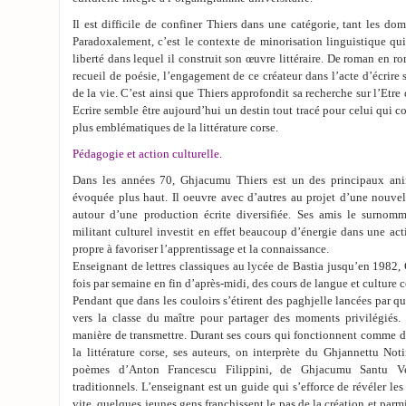
Il est difficile de confiner Thiers dans une catégorie, tant les dom
Paradoxalement, c’est le contexte de minorisation linguistique qui 
liberté dans lequel il construit son œuvre littéraire. De roman en r
recueil de poésie, l’engagement de ce créateur dans l’acte d’écrire 
de la vie. C’est ainsi que Thiers approfondit sa recherche sur l’Etre
Ecrire semble être aujourd’hui un destin tout tracé pour celui qui c
plus emblématiques de la littérature corse.
Pédagogie et action culturelle.
Dans les années 70, Ghjacumu Thiers est un des principaux ani
évoquée plus haut. Il oeuvre avec d’autres au projet d’une nouvelle
autour d’une production écrite diversifiée. Ses amis le surno
militant culturel investit en effet beaucoup d’énergie dans une a
propre à favoriser l’apprentissage et la connaissance.
Enseignant de lettres classiques au lycée de Bastia jusqu’en 1982
fois par semaine en fin d’après-midi, des cours de langue et culture c
Pendant que dans les couloirs s’étirent des paghjelle lancées par q
vers la classe du maître pour partager des moments privilégiés. C
manière de transmettre. Durant ses cours qui fonctionnent comme de
la littérature corse, ses auteurs, on interprète du Ghjannettu No
poèmes d’Anton Francescu Filippini, de Ghjacumu Santu Ver
traditionnels. L’enseignant est un guide qui s’efforce de révéler les 
vite, quelques jeunes gens franchissent le pas de la création et parmi