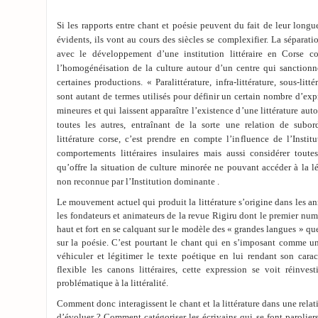
Si les rapports entre chant et poésie peuvent du fait de leur lon
évidents, ils vont au cours des siècles se complexifier. La séparat
avec le développement d’une institution littéraire en Corse c
l’homogénéisation de la culture autour d’un centre qui sanctionne
certaines productions. « Paralittérature, infra-littérature, sous-litt
sont autant de termes utilisés pour définir un certain nombre d’e
mineures et qui laissent apparaître l’existence d’une littérature auto
toutes les autres, entraînant de la sorte une relation de subor
littérature corse, c’est prendre en compte l’influence de l’Institu
comportements littéraires insulaires mais aussi considérer toutes
qu’offre la situation de culture minorée ne pouvant accéder à la lé
non reconnue par l’Institution dominante .
Le mouvement actuel qui produit la littérature s’origine dans les a
les fondateurs et animateurs de la revue Rigiru dont le premier num
haut et fort en se calquant sur le modèle des « grandes langues » que
sur la poésie. C’est pourtant le chant qui en s’imposant comme u
véhiculer et légitimer le texte poétique en lui rendant son carac
flexible les canons littéraires, cette expression se voit réinve
problématique à la littéralité.
Comment donc interagissent le chant et la littérature dans une relati
d’évoluer ? Comment catégoriser les écrivains qui se font paroliers