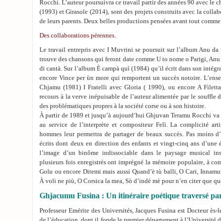
Rocchi. L’auteur poursuivra ce travail partir des années 90 avec le c
(1993) et Girasole (2014), sont des projets construits avec la collab
de leurs parents. Deux belles productions pensées avant tout comme
Des collaborations pérennes
.
Le travail entrepris avec I Muvrini se poursuit sur l’album Anu da
trouve des chansons qui feront date comme U to nome o Parigi, Anu
di cantà. Sur l’album È campà quì (1984) qu’il écrit dans son intégra
encore Vince per ùn more qui remportent un succès notoire. L’en
Chjamu (1981) I Fratelli avec Gloria ( 1990), ou encore A Filett
recours à la verve inépuisable de l’auteur alimentée par le souffle de
des problématiques propres à la société corse ou à son histoire.
À partir de 1989 et jusqu’à aujourd’hui Ghjuvan Teramu Rocchi va m
au service de l’interprète et compositeur Felì. La complicité art
hommes leur permettra de partager de beaux succès. Pas moins d
écrits dont deux en direction des enfants et vingt-cinq ans d’une é
l’image d’un binôme indissociable dans le paysage musical ins
plusieurs fois enregistrés ont imprégné la mémoire populaire, à c
Golu ou encore Ditemi mais aussi Quand’è tù balli, O Cari, Innamu
À voli ne più, O Corsica la mea, Sò d’indè mè pour n’en citer que q
Ghjacumu Fusina : Un itinéraire poétique traversé par
Professeur Emérite des Universités, Jacques Fusina est Docteur ès-l
de l’éducation, dont il fonde le premier département à l’Université