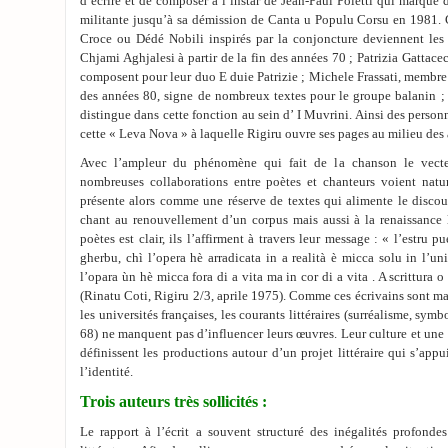
d’écrire et de composer à l’instar de Jean-Paul Poletti qui marque
militante jusqu’à sa démission de Canta u Populu Corsu en 1981. C
Croce ou Dédé Nobili inspirés par la conjoncture deviennent les p
Chjami Aghjalesi à partir de la fin des années 70 ; Patrizia Gattaceca
composent pour leur duo E duie Patrizie ; Michele Frassati, membre 
des années 80, signe de nombreux textes pour le groupe balanin ; 
distingue dans cette fonction au sein d’ I Muvrini. Ainsi des personn
cette « Leva Nova » à laquelle Rigiru ouvre ses pages au milieu des
Avec l’ampleur du phénomène qui fait de la chanson le vecteu
nombreuses collaborations entre poètes et chanteurs voient natur
présente alors comme une réserve de textes qui alimente le discour
chant au renouvellement d’un corpus mais aussi à la renaissance l
poètes est clair, ils l’affirment à travers leur message : « l’estru 
gherbu, chì l’opera hè arradicata in a realità è micca solu in l’un
l’opara ùn hè micca fora di a vita ma in cor di a vita . A scrittura 
(Rinatu Coti, Rigiru 2/3, aprile 1975). Comme ces écrivains sont ma
les universités françaises, les courants littéraires (surréalisme, sym
68) ne manquent pas d’influencer leurs œuvres. Leur culture et une 
définissent les productions autour d’un projet littéraire qui s’appu
l’identité.
Trois auteurs très sollicités :
Le rapport à l’écrit a souvent structuré des inégalités profond