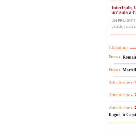
InterIsule, 
un’isula à l’
UN PRUGETT
parechji anni ch
Litaratura
Prosa
Romain
Prosa
Mariel
Attività altre
Attività altre
Attività altre
lingue in Cors