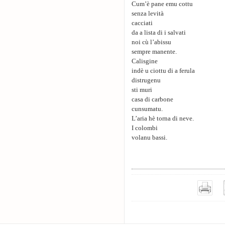
Cum’è pane emu cottu
senza levità
cacciati
da a lista di i salvati
noi cù l’abissu
sempre manente.
Calisgine
indè u ciottu di a ferula
distrugenu
sti muri
casa di carbone
cunsumatu.
L’aria hè torna di neve.
I colombi
volanu bassi.