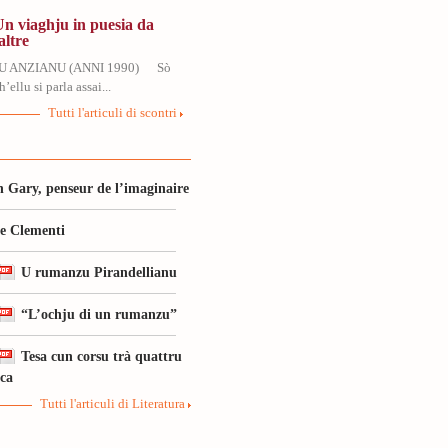
Un viaghju in puesia da
altre
U ANZIANU (ANNI 1990) Sò
’ellu si parla assai...
Tutti l'articuli di scontri
 Gary, penseur de l’imaginaire
le Clementi
U rumanzu Pirandellianu
“L’ochju di un rumanzu”
Tesa cun corsu trà quattru
ica
Tutti l'articuli di Literatura