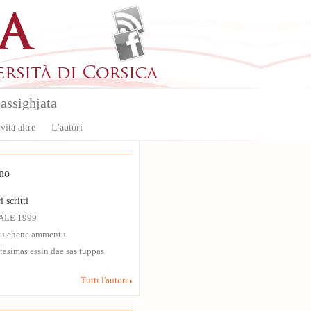
assighjata
vità altre
L'autori
no
i scritti
ALE 1999
eu chene ammentu
tasimas essin dae sas tuppas
Tutti l'autori