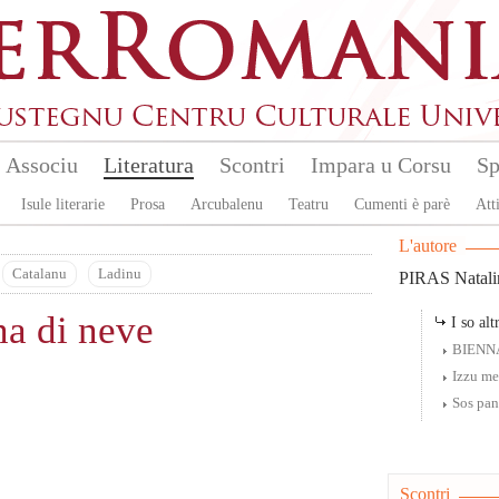
Associu
Literatura
Scontri
Impara u Corsu
Sp
Isule literarie
Prosa
Arcubalenu
Teatru
Cumenti è parè
Atti
L'autore
Catalanu
Ladinu
PIRAS Natali
na di neve
I so altr
BIENN
Izzu m
Sos pan
Scontri