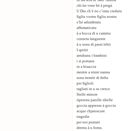
in sta sera di Sant’Andria
chì ùn vene bè à pregà.
U Diu ch’è no c’emu credutu
figliu vostru figliu nostru
s’hè adumbratu
affumaticatu
à a bocca di u caminu
cennera languente
à u sonu di passi lebii
I spiriti
arrubanu i bambini
i si portanu
in a bisaccia
mentre a ninni nanna
sona tremiti di freba
per figlioli
tagliati in u so cresce.
Stelle minore
ripetenu parolle ribelle
goccia appressu à goccia
acque chjaroscure
tragedie
per noi puntati
drentu à u fornu.