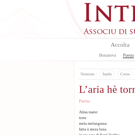
Aller au contenu principal
Accolta
Bonanova
Puesia
Versione :
Sardu
Corsu
L’aria hè tor
Puesia
Alma mater
terra
mela melangrana
fatta à meza luna