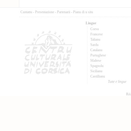
Cuntattu
-
Presentazione
-
Partenarii
-
Pianu di u situ
Lingue
Corsu
Francese
Talianu
Sardu
Catalanu
Purtughese
Maltese
Spagnolu
Sicilianu
Castillianu
Tutte e lingue
Réa