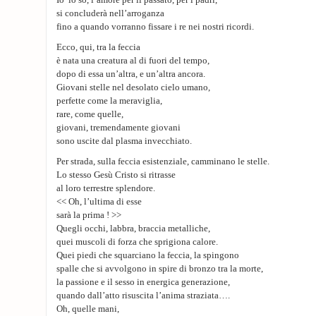
Io lo so, l’amore per il passato, per i padri,
si concluderà nell’arroganza
fino a quando vorranno fissare i re nei nostri ricordi.
Ecco, qui, tra la feccia
è nata una creatura al di fuori del tempo,
dopo di essa un’altra, e un’altra ancora.
Giovani stelle nel desolato cielo umano,
perfette come la meraviglia,
rare, come quelle,
giovani, tremendamente giovani
sono uscite dal plasma invecchiato.
Per strada, sulla feccia esistenziale, camminano le stelle.
Lo stesso Gesù Cristo si ritrasse
al loro terrestre splendore.
<< Oh, l’ultima di esse
sarà la prima ! >>
Quegli occhi, labbra, braccia metalliche,
quei muscoli di forza che sprigiona calore.
Quei piedi che squarciano la feccia, la spingono
spalle che si avvolgono in spire di bronzo tra la morte,
la passione e il sesso in energica generazione,
quando dall’atto risuscita l’anima straziata….
Oh, quelle mani,