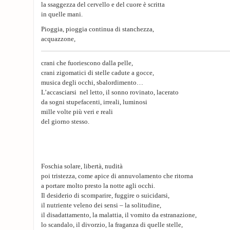
la ssaggezza del cervello e del cuore è scritta
in quelle mani.
Pioggia, pioggia continua di stanchezza,
acquazzone,
crani che fuoriescono dalla pelle,
crani zigomatici di stelle cadute a gocce,
musica degli occhi, sbalordimento…
L’accasciarsi nel letto, il sonno rovinato, lacerato
da sogni stupefacenti, irreali, luminosi
mille volte più veri e reali
del giorno stesso.
Foschia solare, libertà, nudità
poi tristezza, come apice di annuvolamento che ritorna
a portare molto presto la notte agli occhi.
Il desiderio di scomparire, fuggire o suicidarsi,
il nutriente veleno dei sensi – la solitudine,
il disadattamento, la malattia, il vomito da estranazione,
lo scandalo, il divorzio, la fraganza di quelle stelle,