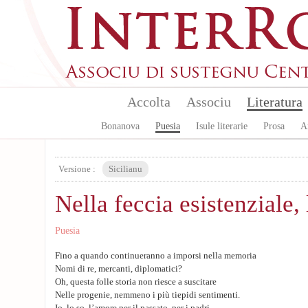
Aller au contenu principal
Accolta
Associu
Literatura
Bonanova
Puesia
Isule literarie
Prosa
A
Versione :
Sicilianu
Nella feccia esistenziale, 
Puesia
Fino a quando continueranno a imporsi nella memoria
Nomi di re, mercanti, diplomatici?
Oh, questa folle storia non riesce a suscitare
Nelle progenie, nemmeno i più tiepidi sentimenti.