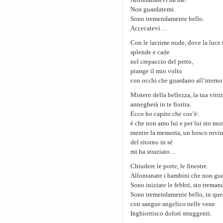
Allontanatevi da me!
Non guardatemi.
Sono tremendamente bello.
Accecatevi…
Con le lacrime nude, dove la luce 
splende e cade
nel crepaccio del petto,
piange il mio volto
con occhi che guardano all’nterno
Mistero della bellezza, la tua vitt
annegherà in te fiorita.
Ecco ho capito che cos’è:
è che non amo lui e per lui sto mo
mentre la memoria, un bosco rovin
del ritorno in sé
mi ha straziato…
Chiudere le porte, le finestre.
Allontanate i bambini che non gu
Sono iniziate le febbri, sto treman
Sono tremendamente bello, in quest
con sangue angelico nelle vene.
Inghiottisco dolori struggenti.