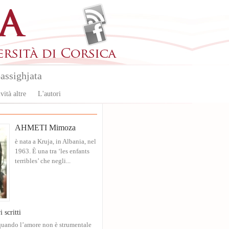
assighjata
vità altre
L'autori
AHMETI Mimoza
è nata a Kruja, in Albania, nel
1963. È una tra ‘les enfants
terribles’ che negli...
i scritti
quando l’amore non è strumentale