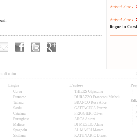
Attività altre
Attività altre
oasi.
lingue in Cors
nu di u situ
Lingue
L'autore
Pru
Corsu
THIERS Ghjacumu
Francese
DURAZZO Francescu Micheli
Ediz
Talianu
BRANCO Rosa Alice
Sardu
GATTACECA Patrizia
A
Catalanu
FRIGGIERI Oliver
Purtughese
ARCA Antoni
Maltese
DI MEGLIO Alanu
Spagnolu
AL MASRI Maram
Sicilianu
KATUNARIC Drazen