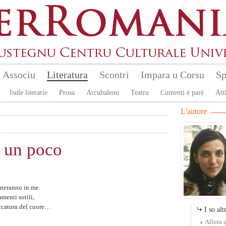
Associu
Literatura
Scontri
Impara u Corsu
Sp
Isule literarie
Prosa
Arcubalenu
Teatru
Cumenti è parè
Atti
L'autore
 un poco
nteranno in me.
menti sotili,
occatura del cuore…
I so altr
Allora 