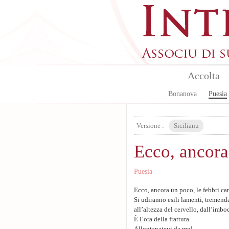
Aller au contenu principal
Accolta
Bonanova
Puesia
Versione :
Sicilianu
Ecco, ancora
Puesia
Ecco, ancora un poco, le febbri ca
Si udiranno esili lamenti, tremenda
all’altezza del cervello, dall’imb
È l’ora della frattura.