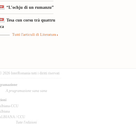
“L’ochju di un rumanzu”
Tesa cun corsu trà quattru
ica
Tutti l'articuli di Literatura
© 2026 InterRomania tutti i diritti riservati
gramazione
A prugramazione sana sana
ioni
Albiana-CCU
lbiana
ALBIANA / CCU
Tutte l'edizioni