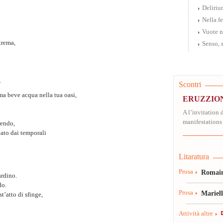
Deliriu
Nella fe
Vuote n
trema,
Senso, 
.
Scontri
ima beve acqua nella tua oasi,
ERUZZION
A l’invitation
manifestations 
rendo,
ato dai temporali
Litaratura
Prosa
Romain
ardino.
do.
Prosa
Mariel
’atto di sfinge,
Attività altre