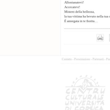
Allontanatevi!
Accecatevi!
Mistero della bellezza,
la tua vittima ha bevuto nella tua 
È annegata in te fiorita…
Cuntattu
-
Presentazione
-
Partenarii
-
Pia