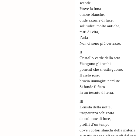
scende.
Piove la luna
ombre bianche,
onde azzurre di luce,
solitudini molto antiche,
resti di vita,
l’aria
Non ci sono più certezze.
II
Cristallo verde della sera.
Piangono gli occhi
ponenti che si estinguono.
Il cielo rosso
brucia immagini perdute.
Si fonde il fiato
in un tessuto di terra.
III
Densità della notte,
trasparenza schizzata
da colonne di luce,
profili d’un tempo
dove i colori stanchi della materia