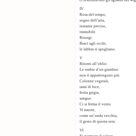
ci restituiscono gli sguardi del so
IV
Rosa del tempo,
sogno dell’aria,
instante preciso,
immobile.
Risorgi.
Braci agli occhi,
le labbra si spogliano.
V
Ritorni all’oblio.
Le ombre d’un giardino
non ti appartengono più.
Colonne vegetali,
rami di luce,
ferita grigia,
sangue.
Ci si ferma il vento.
Vi muore,
come un’onda vecchia,
il gesto di questa sera.
VI