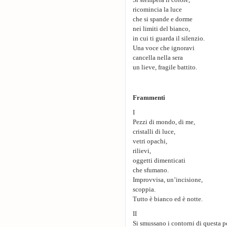
Si stempera il colore,
ricomincia la luce
che si spande e dorme
nei limiti del bianco,
in cui ti guarda il silenzio.
Una voce che ignoravi
cancella nella sera
un lieve, fragile battito.
Frammenti
I
Pezzi di mondo, di me,
cristalli di luce,
vetri opachi,
rilievi,
oggetti dimenticati
che sfumano.
Improvvisa, un’incisione,
scoppia.
Tutto è bianco ed è notte.
II
Si smussano i contorni di questa pe