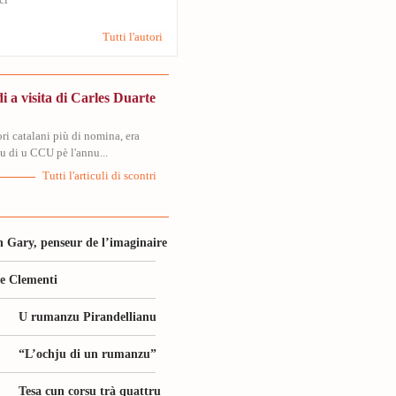
ci
Tutti l'autori
i a visita di Carles Duarte
tori catalani più di nomina, era
tu di u CCU pè l'annu...
Tutti l'articuli di scontri
 Gary, penseur de l’imaginaire
le Clementi
U rumanzu Pirandellianu
“L’ochju di un rumanzu”
Tesa cun corsu trà quattru