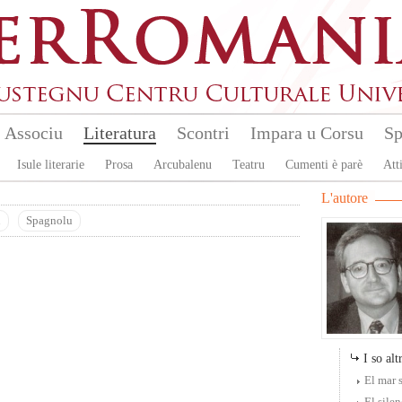
Associu
Literatura
Scontri
Impara u Corsu
Sp
Isule literarie
Prosa
Arcubalenu
Teatru
Cumenti è parè
Atti
L'autore
u
Spagnolu
I so altr
El mar s