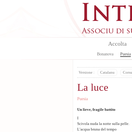
Aller au contenu principal
Accolta
Bonanova
Puesia
Versione :
Catalanu
Cors
La luce
Puesia
Un lieve, fragile battito
I
Scivola nuda la notte sulla pelle.
L’acqua bruna del tempo