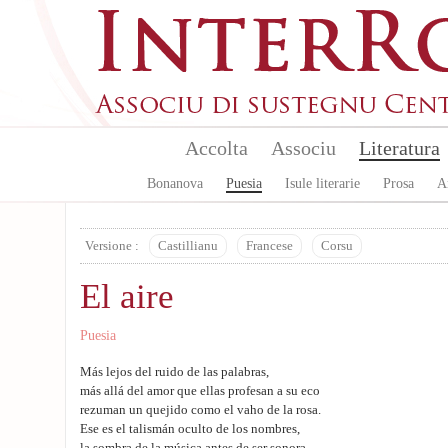
Aller au contenu principal
Accolta
Associu
Literatura
Bonanova
Puesia
Isule literarie
Prosa
A
Versione :
Castillianu
Francese
Corsu
El aire
Puesia
Más lejos del ruido de las palabras,
más allá del amor que ellas profesan a su eco
rezuman un quejido como el vaho de la rosa.
Ese es el talismán oculto de los nombres,