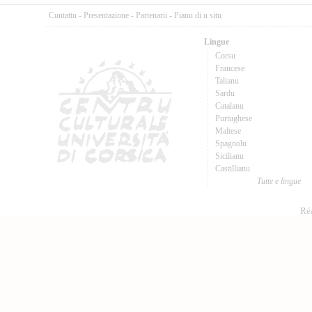
Cuntattu
-
Presentazione
-
Partenarii
-
Pianu di u situ
Lingue
Corsu
Francese
Talianu
Sardu
Catalanu
Purtughese
Maltese
Spagnolu
Sicilianu
Castillianu
Tutte e lingue
Réa