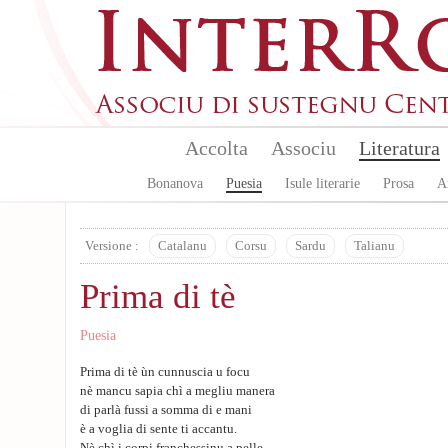
Aller au contenu principal
Accolta
Associu
Literatura
Bonanova
Puesia
Isule literarie
Prosa
A
Versione :
Catalanu
Corsu
Sardu
Talianu
Prima di tè
Puesia
Prima di tè ùn cunnuscia u focu
nè mancu sapia chì a megliu manera
di parlà fussi a somma di e mani
è a voglia di sente ti accantu.