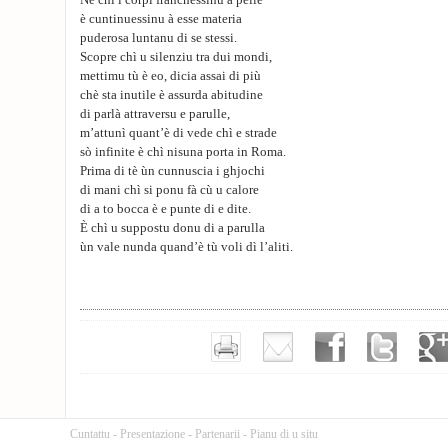
Nè chì i corpi franchessinu a pelle
è cuntinuessinu à esse materia
puderosa luntanu di se stessi.
Scopre chì u silenziu tra dui mondi,
mettimu tù è eo, dicia assai di più
chè sta inutile è assurda abitudine
di parlà attraversu e parulle,
m’attunì quant’è di vede chì e strade
sò infinite è chì nisuna porta in Roma.
Prima di tè ùn cunnuscia i ghjochi
di mani chì si ponu fà cù u calore
di a to bocca è e punte di e dite.
È chì u suppostu donu di a parulla
ùn vale nunda quand’è tù voli dì l’aliti.
Cuntattu
-
Presentazione
-
Partenarii
-
Pianu di u situ