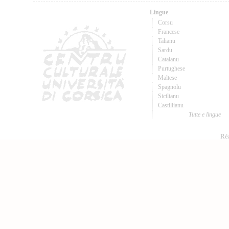
Lingue
Corsu
Francese
Talianu
Sardu
Catalanu
Purtughese
Maltese
Spagnolu
Sicilianu
Castillianu
Tutte e lingue
Réa