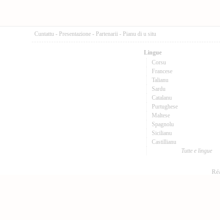
Cuntattu
-
Presentazione
-
Partenarii
-
Pianu di u situ
Lingue
Corsu
Francese
Talianu
Sardu
Catalanu
Purtughese
Maltese
Spagnolu
Sicilianu
Castillianu
Tutte e lingue
Réa