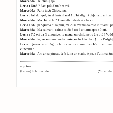
Marcedda :
Telefunighja !
Leria :
Dinò ? Faci più d’un’ora avà !
Marcedda :
Parla incù Ghjacumu.
Leria :
Issi dui quì, ùn si lentani mai ! L’hà dighjà chjamatu arimani
Marcedda :
Ma chì pò fà ? T’ani affari da dì si è basta…
Leria :
Ah ! par quissa dì la puri, ma cusì avemu da essa in ritardu pà
Marcedda :
Ma calma ti, calma ti. Sò 6 ori è u tiatru apri à 9 ori.
Leria :
Trè ori pà fà cinquicentu metra, un chilometru à u più ! Vo
Marcedda :
Iè, ma ùn semu nè in Sartè, nè in Aiacciu. Quì in Parighj
Leria :
Quissa po nò. Aghju lettu à nantu à Youtube ch’iddi ani vind
cuncertu !
Marcedda :
Ani ancu pinsatu à fà lu in un stadiu è po, à l’ultima, ùn
« prima
(Lizziò) Telefunendu
(Vucabulari