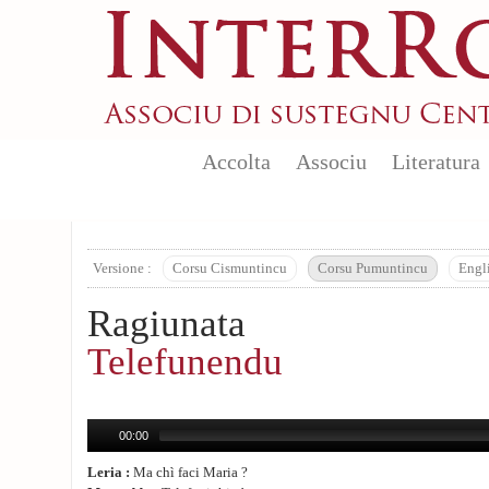
Aller au contenu principal
Accolta
Associu
Literatura
Versione :
Corsu Cismuntincu
Corsu Pumuntincu
Engl
Ragiunata
Telefunendu
00:00
Leria :
Ma chì faci Maria ?