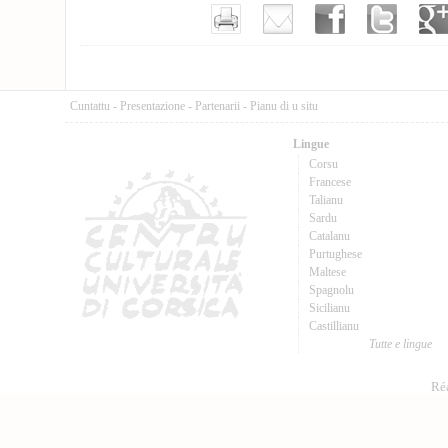
Cuntattu
-
Presentazione
-
Partenarii
-
Pianu di u situ
Lingue
Corsu
Francese
Talianu
Sardu
Catalanu
Purtughese
Maltese
Spagnolu
Sicilianu
Castillianu
Tutte e lingue
Réa