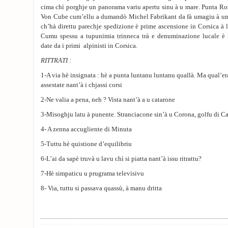
cima chì porghje un panorama variu apertu sinu à u mare. Punta Ross
Von Cube cum’ellu a dumandò Michel Fabrikant da fà umagiu à un 
ch’hà direttu parechje spedizione è prime ascensione in Corsica à 
Cumu spessu a tupunimia trinneca trà e denuminazione lucale è 
date da i primi alpinisti in Corsica.
RITTRATI :
1-A via hè insignata : hè a punta luntanu luntanu quallà. Ma qual’era
assestate nant’à i chjassi corsi
2-Ne valia a pena, neh ? Vista nant’à a u catarone
3-Misoghju latu à punente. Stranciacone sin’à u Corona, golfu di Cal
4- A zenna accugliente di Minuta
5-Tuttu hè quistione d’equilibriu
6-L’ai da sapè truvà u lavu chì si piatta nant’à issu ritrattu?
7-Hè simpaticu u prugrama televisivu
8- Via, tuttu si passava quassù, à manu dritta