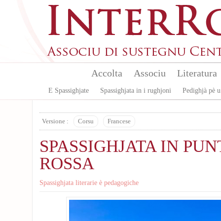
Aller au contenu principal
Accolta
Associu
Literatura
E Spassighjate
Spassighjata in i rughjoni
Pedighjà pè u
Versione :
Corsu
Francese
SPASSIGHJATA IN PUN
ROSSA
Spassighjata literarie è pedagogiche