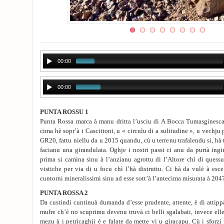
00:00
00:00
PUNTA ROSSU 1
Punta Rossa marca à manu dritta l’usciu di A Bocca Tumasginesca i
cima hè sopr’à i Cascittoni, u « circulu di a sulitudine », u vechj
GR20, fattu niellu da u 2015 quandu, cù u terrenu trafalendu si, hà 
facianu una girandulata. Oghje i nostri passi ci anu da purtà ingi
prima si camina sinu à l’anzianu agrottu di l’Altore chì di ques
vistiche per via di u focu chì l’hà distruttu. Ci hà da vulè à esc
cuntorni mineralissimi sinu ad esse sott’à l’antecima misurata à 204
PUNTA ROSSA 2
Da custindi cuntinuà dumanda d’esse prudente, attente, è di attipp
mufre ch’è no scuprimu devenu truvà ci belli sgalabati, invece elle
mezu à i petricaghji è e falate da mette vi u giracapu. Cù i sfor