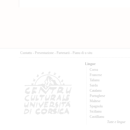
Cuntattu
-
Presentazione
-
Partenarii
-
Pianu di u situ
Lingue
Corsu
Francese
Talianu
Sardu
Catalanu
Purtughese
Maltese
Spagnolu
Sicilianu
Castillianu
Tutte e lingue