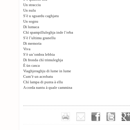
Un stracciu
Un nulu
S’è u sguardu caghjatu
Un sognu
Di lumaca
Chì spampilluleghja inde l’erba
S’è l’ultimu granellu
Di memoria
Viva
S’è un’ombra lebbia
Di fronda chì trimuleghja
È ùn casca
Viaghjeraghju di lume in lume
Cum’è un acrobatu
Chì lampa di punta à ellu
A corda nantu à quale cammina