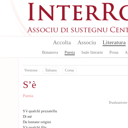
Aller au contenu principal
Accolta
Associu
Literatura
Bonanova
Puesia
Isule literarie
Prosa
A
Versione :
Talianu
Corsu
S’è
Puesia
Traduzzione
S’è qualchì pezzatellu
Di mè
Da luntane origini
S’è qualchì filu