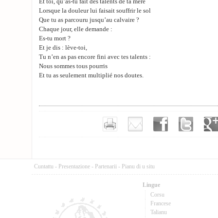
Et toi, qu’as-tu fait des talents de ta mère
Lorsque la douleur lui faisait souffrir le sol
Que tu as parcouru jusqu’au calvaire ?
Chaque jour, elle demande :
Es-tu mort ?
Et je dis : lève-toi,
Tu n’en as pas encore fini avec tes talents :
Nous sommes tous pourris
Et tu as seulement multiplié nos doutes.
Cuntattu
-
Presentazione
-
Partenarii
-
Pianu di u situ
Lingue
Corsu
Francese
Talianu