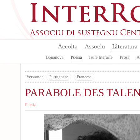
Aller au contenu principal
Accolta
Associu
Literatura
Bonanova
Puesia
Isule literarie
Prosa
A
Versione :
Purtughese
Francese
PARABOLE DES TALE
Puesia