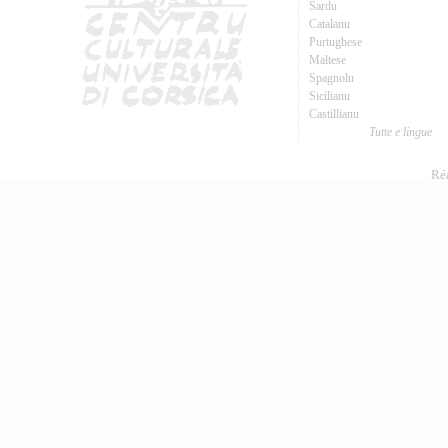
Sardu
Catalanu
Purtughese
Maltese
Spagnolu
Sicilianu
Castillianu
Tutte e lingue
Réa